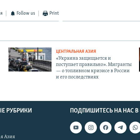
ся
Follow us
Print
ЦЕНТРАЛЬНАЯ АЗИЯ
«Украина защищается и
поступает правильно». Мигранты
— о топливном кризисе в России
и его последствиях
Е РУБРИКИ
ПОДПИШИТЕСЬ НА НАС В
я Азия