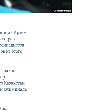
огонщик Артём
Захаров
осипедистов
ов из этого
Играх в
нер
то Казахстан
щей Олимпиаде
йро.