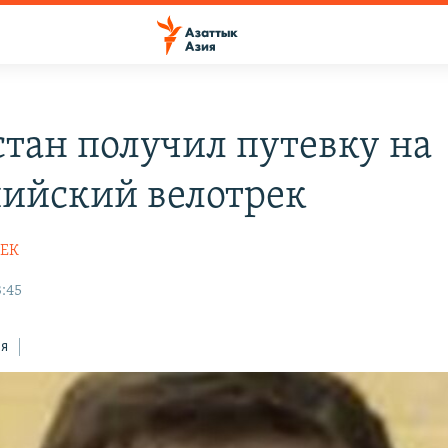
стан получил путевку на
ийский велотрек
БЕК
3:45
ся