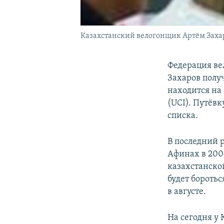
Казахстанский велогонщик Артём Заха
Федерация ве
Захаров полу
находится на
(UCI). Путёв
списка.
В последний 
Афинах в 200
казахстанско
будет бороть
в августе.
На сегодня у 