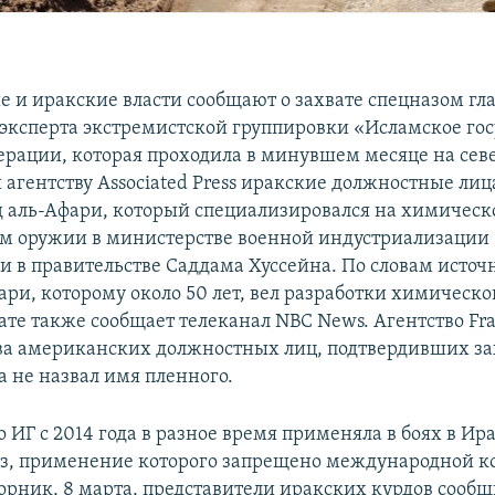
 и иракские власти сообщают о захвате спецназом гл
эксперта экстремистской группировки «Исламское гос
перации, которая проходила в минувшем месяце на сев
агентству Associated Press иракские должностные лица
 аль-Афари, который специализировался на химическ
м оружии в министерстве военной индустриализации
и в правительстве Саддама Хуссейна. По словам источ
ари, которому около 50 лет, вел разработки химическо
вате также сообщает телеканал NBC News. Агентство Fra
ва американских должностных лиц, подтвердивших за
а не назвал имя пленного.
о ИГ с 2014 года в разное время применяла в боях в Ир
з, применение которого запрещено международной к
рник, 8 марта, представители иракских курдов сообщ