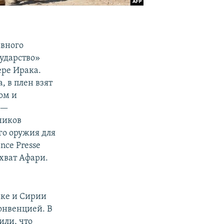
авного
ударство»
ере Ирака.
, в плен взят
ом и
 —
ников
го оружия для
nce Presse
хват Афари.
аке и Сирии
онвенцией. В
или, что