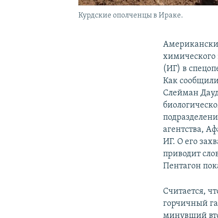
Курдские ополченцы в Ираке.
Американские
химического 
(ИГ) в спецо
Как сообщили 
Слейман Дауд
биологическо
подразделени
агентства, Аф
ИГ. О его зах
приводит сло
Пентагон пок
Считается, чт
горчичный га
минувший вто