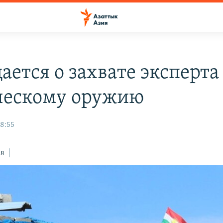
ается о захвате эксперта
ескому оружию
08:55
ся