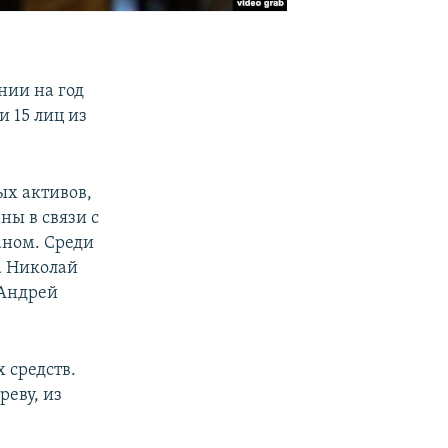
ении на год
 15 лиц из
х активов,
ны в связи с
ном. Среди
а Николай
 Андрей
 средств.
еву, из