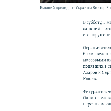
Бывший президент Украины Виктор Ян
В субботу, 5 
санкций в от
его окружени
Ограничител
были введены 
массовыми а
попавших в с
Азаров и Сер
Клюев.
Фигурантов ч
Одного челов
перечня искл