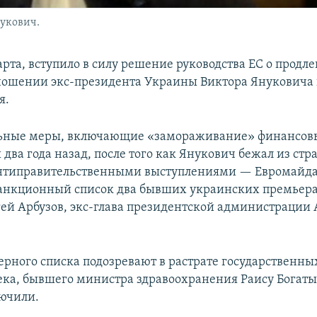
укович.
марта, вступило в силу решение руководства ЕС о продл
ношении экс-президента Украины Виктора Януковича и
я.
ьные меры, включающие «замораживание» финансовы
два года назад, после того как Янукович бежал из стра
нтиправительственными выступлениями — Евромайда
анкционный список два бывших украинских премьер
гей Арбузов, экс-глава президентской администрации
ерного списка подозревают в растрате государственных
ека, бывшего министра здравоохранения Раису Богатыр
ючили.