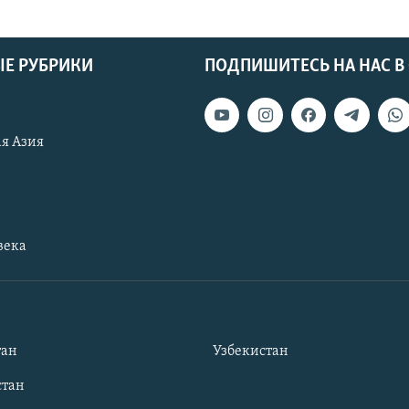
Е РУБРИКИ
ПОДПИШИТЕСЬ НА НАС В
я Азия
века
тан
Узбекистан
тан