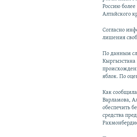
Россию более 
Алтайского к
Согласно инф
лишения своб
По данным сл
Кыргызстана 
происхождени
яблок. По оце
Как сообщила
Варламова, А
обеспечить бе
средства пре
Рахмонбердие