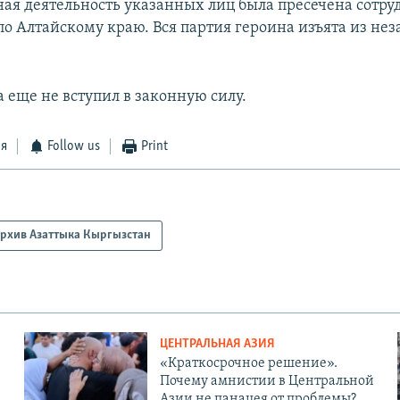
ая деятельность указанных лиц была пресечена сотр
по Алтайскому краю. Вся партия героина изъята из не
 еще не вступил в законную силу.
ся
Follow us
Print
рхив Азаттыка Кыргызстан
ЦЕНТРАЛЬНАЯ АЗИЯ
«Краткосрочное решение».
Почему амнистии в Центральной
Азии не панацея от проблемы?