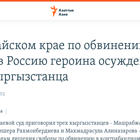
айском крае по обвинени
 в Россию героина осужд
ыргызстанца
:52
ся
аевой суд приговорил трех кыргызстанцев - Машрабж
ишера Рахмонбердиева и Махмадрасула Алиназарова -
дам лишения свободы по обвинению в контрабандном 