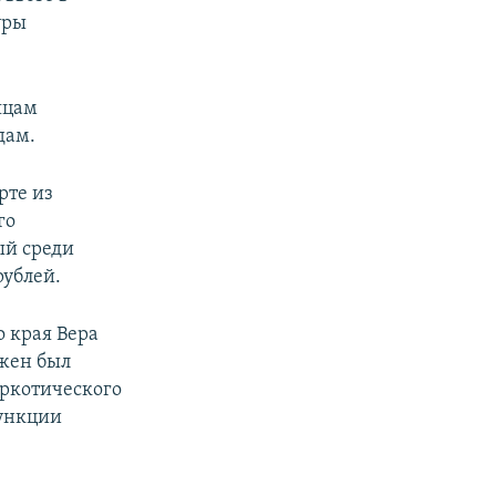
уры
яцам
дам.
рте из
го
ый среди
рублей.
 края Вера
лжен был
аркотического
функции