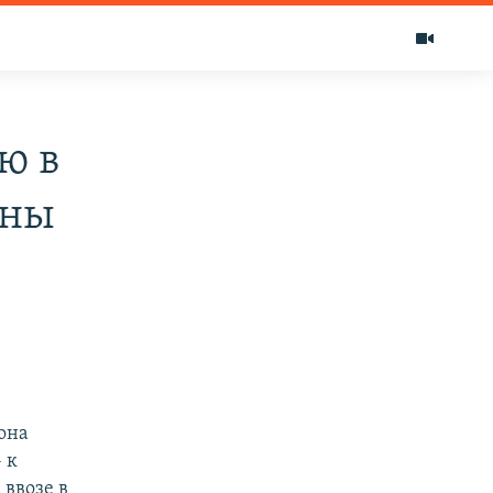
ю в
ены
она
 к
ввозе в