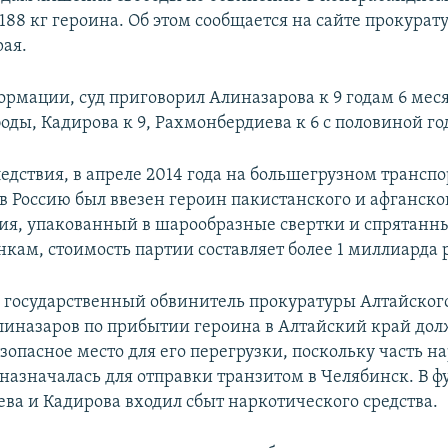
188 кг героина. Об этом сообщается на сайте прокурат
рая.
ормации, суд приговорил Алиназарова к 9 годам 6 мес
оды, Кадирова к 9, Рахмонбердиева к 6 с половиной го
едствия, в апреле 2014 года на большегрузном транспо
в Россию был ввезен героин пакистанского и афганско
я, упакованный в шарообразные свертки и спрятанн
нкам, стоимость партии составляет более 1 миллиарда 
 государственный обвинитель прокуратуры Алтайского
линазаров по прибытии героина в Алтайский край до
зопасное место для его перегрузки, поскольку часть н
дназначалась для отправки транзитом в Челябинск. В 
ва и Кадирова входил сбыт наркотического средства.