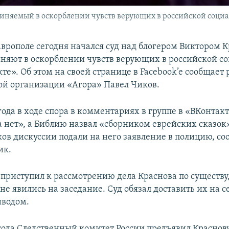
виняемый в оскорблении чувств верующих в российской социа
таврополе сегодня начался суд над блогером Виктором 
иняют в оскорблении чувств верующих в российской с
те». Об этом на своей странице в Facebook’e сообщает
й организации «Агора» Павел Чиков.
ода в ходе спора в комментариях в группе в «ВКонтак
 нет», а Библию назвал «сборником еврейских сказок».
ков дискуссии подали на него заявление в полицию, со
ик.
д приступил к рассмотрению дела Краснова по существу
не явились на заседание. Суд обязал доставить их на 
иводом.
 года Следственный комитет России предъявил Краснов