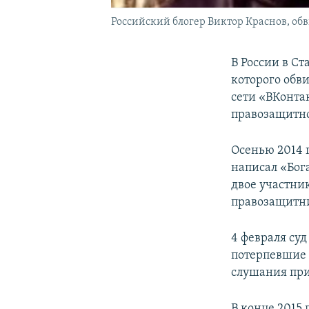
Российский блогер Виктор Краснов, об
В России в С
которого обв
сети «ВКонтак
правозащитно
Осенью 2014 г
написал «Бога
двое участни
правозащитн
4 февраля су
потерпевшие 
слушания пр
В конце 2015