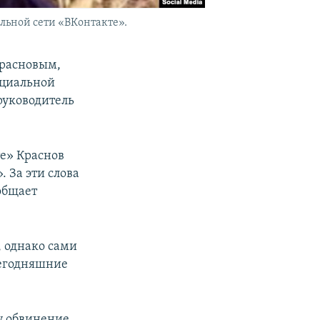
льной сети «ВКонтакте».
Красновым,
оциальной
 руководитель
те» Краснов
 За эти слова
общает
, однако сами
сегодняшние
у обвинение