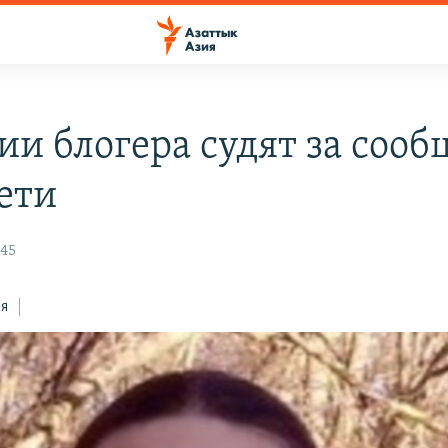
сии блогера судят за соо
сети
:45
ся