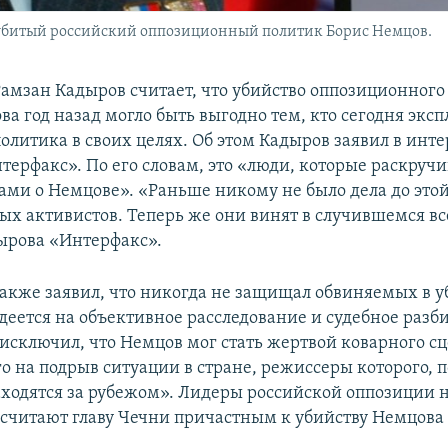
и убитый российский оппозиционный политик Борис Немцов.
Рамзан Кадыров считает, что убийство оппозиционного
а год назад могло быть выгодно тем, кто сегодня эксп
политика в своих целях. Об этом Кадыров заявил в инт
нтерфакс». По его словам, это «люди, которые раскруч
рами о Немцове». «Раньше никому не было дела до этой
ых активистов. Теперь же они винят в случившемся вс
ырова «Интерфакс».
также заявил, что никогда не защищал обвиняемых в у
деется на объективное расследование и судебное разби
 исключил, что Немцов мог стать жертвой коварного с
о на подрыв ситуации в стране, режиссеры которого, п
ходятся за рубежом». Лидеры российской оппозиции 
о считают главу Чечни причастным к убийству Немцова