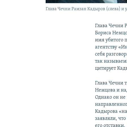
Глава Чечни Рамзан Кадыров (слева) 
Глава Чечни 
Бориса Немцов
имя убитого 
агентству «И
себя разгово
так называем
цитирует Кад
Глава Чечни 
Немцова и на
Однако он не
направленног
Кадырова «на
заявляли, чт
его отставки.