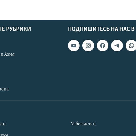
Е РУБРИКИ
ПОДПИШИТЕСЬ НА НАС В
я Азия
века
тан
Узбекистан
тан