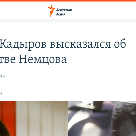
Кадыров высказался об
тве Немцова
:44
ся