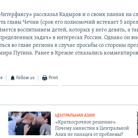
Интерфаксу» рассказал Кадыров и о своих планах на с
ста главы Чечни (срок его полномочий истекает 5 апрел
ймется воспитанием детей, которых у него девять, а т
ределенных задач» в интересах России. Однако он вн
аться во главе региона в случае просьбы со стороны пр
мира Путина. Ранее в Кремле отказались комментиров
ся
Follow us
Print
ЦЕНТРАЛЬНАЯ АЗИЯ
«Краткосрочное решение».
Почему амнистии в Центральной
Азии не панацея от проблемы?