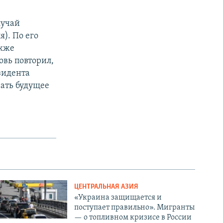
лучай
я). По его
акже
овь повторил,
езидента
ать будущее
ЦЕНТРАЛЬНАЯ АЗИЯ
«Украина защищается и
поступает правильно». Мигранты
— о топливном кризисе в России