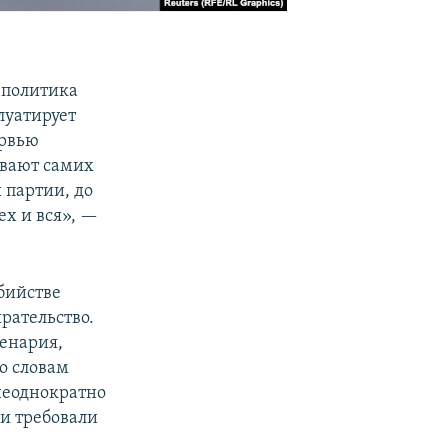
 политика
луатирует
ервью
ивают самих
 партии, до
ех и вся», —
бийстве
рательство.
ценария,
о словам
неоднократно
 и требовали