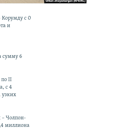
 Корумду с 0
та и
а сумму 6
по II
, с 4
а узких
 – Чолпон-
2,4 миллиона