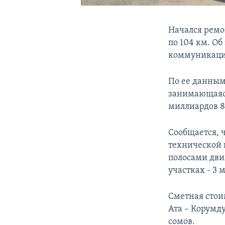
Начался ремо
по 104 км. О
коммуникаци
По ее данным
занимающаяся
миллиардов 8
Сообщается, ч
технической 
полосами движ
участках - 3 
Сметная стои
Ата – Корумд
сомов.