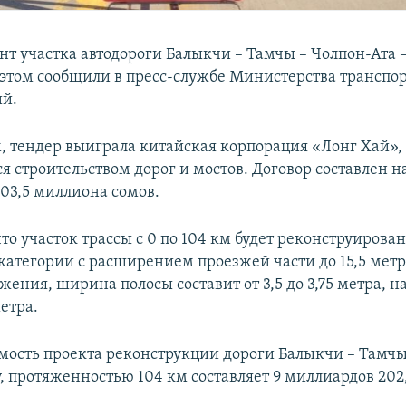
нт участка автодороги Балыкчи – Тамчы – Чолпон-Ата –
б этом сообщили в пресс-службе Министерства транспор
й.
, тендер выиграла китайская корпорация «Лонг Хай»,
 строительством дорог и мостов. Договор составлен н
03,5 миллиона сомов.
то участок трассы с 0 по 104 км будет реконструирован 
категории с расширением проезжей части до 15,5 метра
ения, ширина полосы составит от 3,5 до 3,75 метра, н
метра.
мость проекта реконструкции дороги Балыкчи – Тамчы
у, протяженностью 104 км составляет 9 миллиардов 20