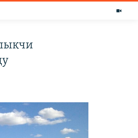
алыкчи
ду