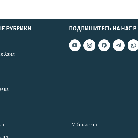
Е РУБРИКИ
ПОДПИШИТЕСЬ НА НАС В
я Азия
века
тан
Узбекистан
тан