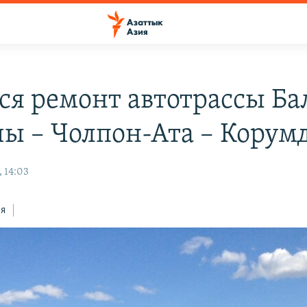
ся ремонт автотрассы Б
чы – Чолпон-Ата – Корум
 14:03
ся