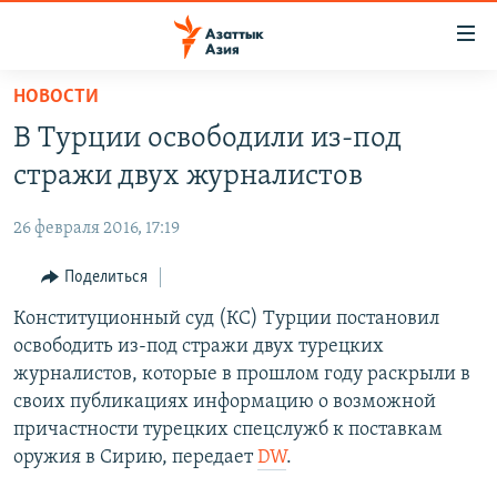
Доступность
ссылок
Вернуться
НОВОСТИ
к
ЦЕНТРАЛЬНАЯ АЗИЯ
В Турции освободили из-под
основному
НОВОСТИ
КАЗАХСТАН
содержанию
стражи двух журналистов
ВОЙНА В УКРАИНЕ
Вернутся
КЫРГЫЗСТАН
к
26 февраля 2016, 17:19
НА ДРУГИХ ЯЗЫКАХ
УЗБЕКИСТАН
главной
Поделиться
ТАДЖИКИСТАН
ҚАЗАҚША
навигации
ПОДПИШИТЕСЬ НА НАС В СОЦСЕТЯХ
Вернутся
Конституционный суд (КС) Турции постановил
КЫРГЫЗЧА
к
освободить из-под стражи двух турецких
ЎЗБЕКЧА
поиску
журналистов, которые в прошлом году раскрыли в
ТОҶИКӢ
Все сайты РСЕ/РС
своих публикациях информацию о возможной
причастности турецких спецслужб к поставкам
TÜRKMENÇE
оружия в Сирию, передает
DW
.