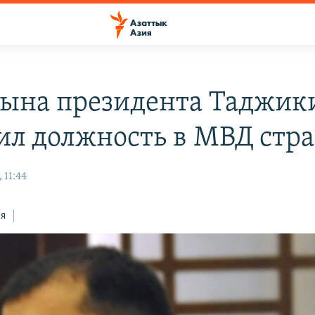
сына президента Таджик
ил должность в МВД стр
 11:44
ся