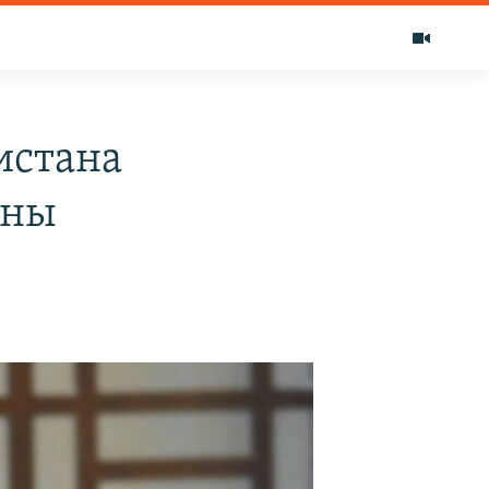
истана
аны