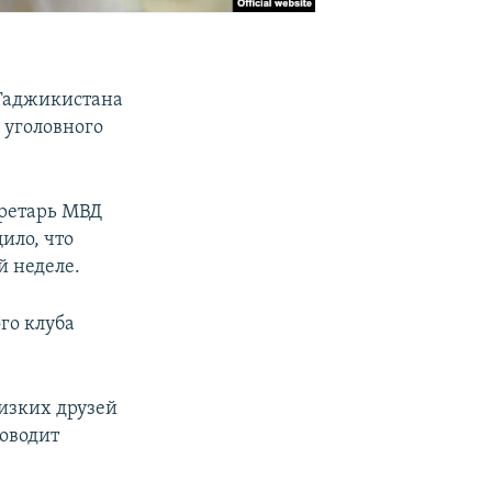
Таджикистана
 уголовного
ретарь МВД
ило, что
й неделе.
го клуба
изких друзей
оводит