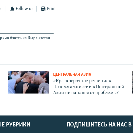
ся
Follow us
Print
рхив Азаттыка Кыргызстан
ЦЕНТРАЛЬНАЯ АЗИЯ
«Краткосрочное решение».
Почему амнистии в Центральной
Азии не панацея от проблемы?
Е РУБРИКИ
ПОДПИШИТЕСЬ НА НАС В