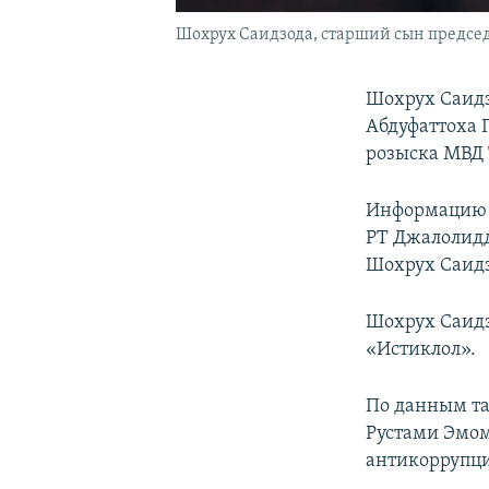
Шохрух Саидзода, старший сын предсе
Шохрух Саидз
Абдуфаттоха 
розыска МВД
Информацию т
РТ Джалолидд
Шохрух Саидз
Шохрух Саидз
«Истиклол».
По данным та
Рустами Эмом
антикоррупц