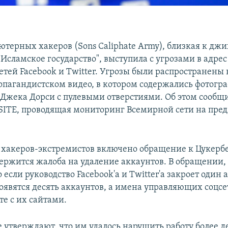
ютерных хакеров (Sons Caliphate Army), близкая к дж
Исламское государство", выступила с угрозами в адрес
тей Facebook и Twitter. Угрозы были распространены в
пагандистском видео, в котором содержались фотогр
 Джека Дорси с пулевыми отверстиями. Об этом сообщ
SITE, проводящая мониторинг Всемирной сети на пре
 хакеров-экстремистов включено обращение к Цукербе
держится жалоба на удаление аккаунтов. В обращении, 
о если руководство Facebook'а и Twitter'а закроет один 
появятся десять аккаунтов, а имена управляющих соцсе
те с их сайтами.
 утверждают, что им удалось нарушить работу более д