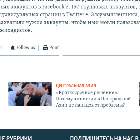
х аккаунтов в Facebook'е, 150 групповых аккаунтов, 
ндивидуальных страниц в Twitter'е. Злоумышленники,
захватили чужие аккаунты, чтобы ими могли пользова
жихадистов.
ся
Follow us
Print
ЦЕНТРАЛЬНАЯ АЗИЯ
«Краткосрочное решение».
Почему амнистии в Центральной
Азии не панацея от проблемы?
Е РУБРИКИ
ПОДПИШИТЕСЬ НА НАС В