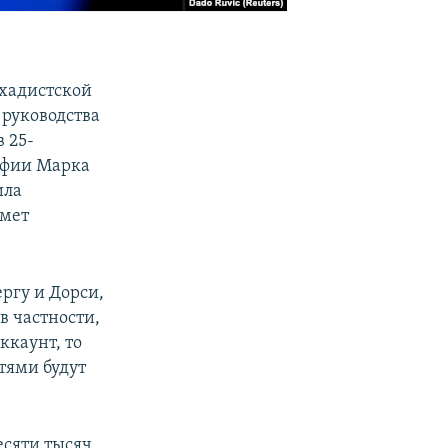
ихадистской
 руководства
 25-
афии Марка
ила
дмет
ргу и Дорси,
в частности,
аккаунт, то
тями будут
есяти тысяч