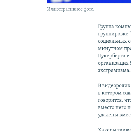
Иллюстративное фото.
Группа компь
группировке "
социальных се
минутном про
Цукерберга и
организация 
экстремизма.
В видеоролик
в котором со
говорится, чт
вместо него 
удалены вмес
Хакеры также