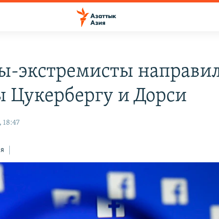
ы-экстремисты направи
ы Цукербергу и Дорси
 18:47
ся