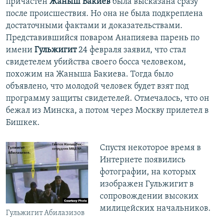
причастен
Жаныш Бакиев
была высказана сразу
после происшествия. Но она не была подкреплена
достаточными фактами и доказательствами.
Представившийся поваром Анапияева парень по
имени
Гульжигит
24 февраля заявил, что стал
свидетелем убийства своего босса человеком,
похожим на Жаныша Бакиева. Тогда было
объявлено, что молодой человек будет взят под
программу защиты свидетелей. Отмечалось, что он
бежал из Минска, а потом через Москву прилетел в
Бишкек.
Спустя некоторое время в
Интернете появились
фотографии, на которых
изображен Гульжигит в
сопровождении высоких
милицейских начальников.
Гульжигит Абилазизов