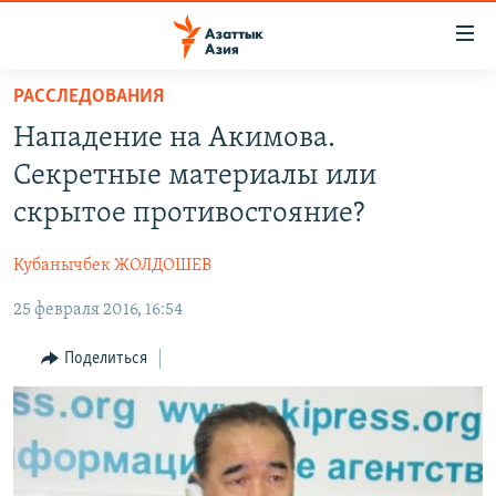
Доступность
ссылок
Вернуться
РАССЛЕДОВАНИЯ
к
ЦЕНТРАЛЬНАЯ АЗИЯ
Нападение на Акимова.
основному
НОВОСТИ
КАЗАХСТАН
содержанию
Секретные материалы или
ВОЙНА В УКРАИНЕ
Вернутся
КЫРГЫЗСТАН
скрытое противостояние?
к
НА ДРУГИХ ЯЗЫКАХ
УЗБЕКИСТАН
главной
Кубанычбек ЖОЛДОШЕВ
ТАДЖИКИСТАН
ҚАЗАҚША
навигации
ПОДПИШИТЕСЬ НА НАС В СОЦСЕТЯХ
Вернутся
25 февраля 2016, 16:54
КЫРГЫЗЧА
к
ЎЗБЕКЧА
Поделиться
поиску
ТОҶИКӢ
Все сайты РСЕ/РС
TÜRKMENÇE