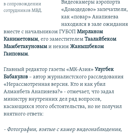
Видеокамеры аэропорта
в сопровождении
«Домодедово» запечатлели,
сотрудников МВД.
как «повар» Анапияева
находился в зале ожидания
вместе с начальником ГУБОП
Мирланом
Каниметовым
, его заместителем
Таалайбеком
Мамбетакуновым
и неким
Жанышбеком
Гаиповым
.
Главный редактор газеты «МК-Азия»
Улугбек
Бабакулов
– автор журналистского расследования
«Нерассмотренная версия. Кто и как убил
Алманбета Анапияева?» - отмечает, что задал
министру внутренних дел ряд вопросов,
касающихся этого обстоятельства, но не получил
внятного ответа:
- Фотографии, взятые с камер видеонаблюдения,