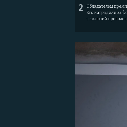
2
Обладателем премии
Его наградили за 
с колючей проволок