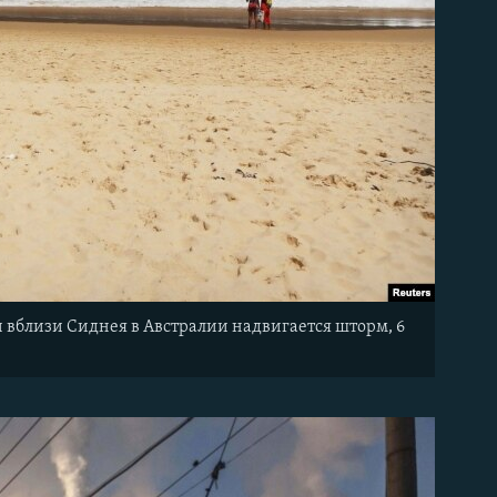
и вблизи Сиднея в Австралии надвигается шторм, 6