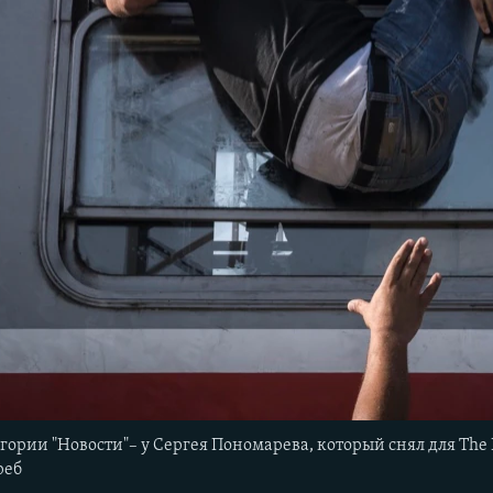
егории "Новости"– у Сергея Пономарева, который снял для Th
реб