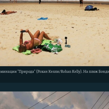
минации "Природа" (Рохан Келли/Rohan Kelly). На пляж Бонд