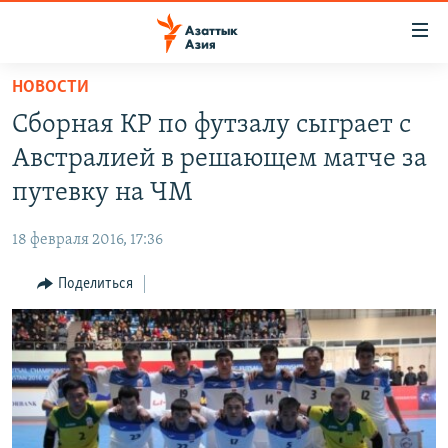
Доступность
ссылок
Вернуться
НОВОСТИ
к
ЦЕНТРАЛЬНАЯ АЗИЯ
Сборная КР по футзалу сыграет с
основному
НОВОСТИ
КАЗАХСТАН
содержанию
Австралией в решающем матче за
ВОЙНА В УКРАИНЕ
Вернутся
КЫРГЫЗСТАН
путевку на ЧМ
к
НА ДРУГИХ ЯЗЫКАХ
УЗБЕКИСТАН
главной
18 февраля 2016, 17:36
ТАДЖИКИСТАН
ҚАЗАҚША
навигации
ПОДПИШИТЕСЬ НА НАС В СОЦСЕТЯХ
Вернутся
Поделиться
КЫРГЫЗЧА
к
ЎЗБЕКЧА
поиску
ТОҶИКӢ
Все сайты РСЕ/РС
TÜRKMENÇE