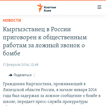
Доступность
ссылок
Вернуться
НОВОСТИ
к
ЦЕНТРАЛЬНАЯ АЗИЯ
Кыргызстанец в России
основному
НОВОСТИ
КАЗАХСТАН
содержанию
приговорен к общественным
ВОЙНА В УКРАИНЕ
Вернутся
КЫРГЫЗСТАН
работам за ложный звонок о
к
НА ДРУГИХ ЯЗЫКАХ
УЗБЕКИСТАН
бомбе
главной
ТАДЖИКИСТАН
ҚАЗАҚША
навигации
ПОДПИШИТЕСЬ НА НАС В СОЦСЕТЯХ
17 февраля 2016, 12:48
Вернутся
КЫРГЫЗЧА
к
Поделиться
ЎЗБЕКЧА
поиску
Гражданин Кыргызстана, проживающий в
ТОҶИКӢ
Все сайты РСЕ/РС
Липецской области России, в начале января 2016
TÜRKMENÇE
года был задержан за ложное сообщение о бомбе в
школе, передает пресс-служба прокуратуры