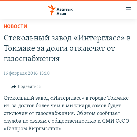
Доступность
ссылок
Вернуться
НОВОСТИ
к
ЦЕНТРАЛЬНАЯ АЗИЯ
Стекольный завод «Интергласс» в
основному
НОВОСТИ
КАЗАХСТАН
содержанию
Токмаке за долги отключат от
ВОЙНА В УКРАИНЕ
Вернутся
КЫРГЫЗСТАН
газоснабжения
к
НА ДРУГИХ ЯЗЫКАХ
УЗБЕКИСТАН
главной
16 февраля 2016, 13:10
ТАДЖИКИСТАН
ҚАЗАҚША
навигации
ПОДПИШИТЕСЬ НА НАС В СОЦСЕТЯХ
Вернутся
Поделиться
КЫРГЫЗЧА
к
Стекольный завод «Интергласс» в городе Токмаке
ЎЗБЕКЧА
поиску
из-за долгов более чем в миллиард сомов будет
ТОҶИКӢ
Все сайты РСЕ/РС
отключен от газоснабжения. Об этом сообщает
служба по связям с общественностью и СМИ ОсОО
TÜRKMENÇE
«Газпром Кыргызстан».