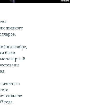
тия
тии жидкого
олларов.
ой в декабре,
ки были
ые товары. В
рестованы
ая.
 изъятого
кого
ает сильное
7 года