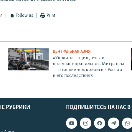
ся
Follow us
Print
ЦЕНТРАЛЬНАЯ АЗИЯ
«Украина защищается и
поступает правильно». Мигранты
— о топливном кризисе в России
и его последствиях
Е РУБРИКИ
ПОДПИШИТЕСЬ НА НАС В
я Азия