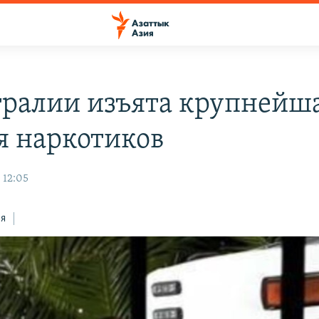
тралии изъята крупнейш
я наркотиков
 12:05
ся