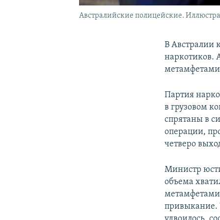
Австралийские полицейские. Иллюстра
В Австралии 
наркотиков. 
метамфетамин
Партия нарко
в грузовом к
спрятаны в с
операции, пр
четверо выхо
Министр юсти
объема хвати
метамфетамин
привыкание. 
удвоилось, со