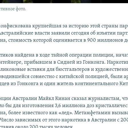
тивное фото.
конфискована крупнейшая за историю этой страны пар
Австралийские власти заявили сегодня об изъятии пар
а, стоимость которой оценивается в 900 миллионов д
тиков найдена в ходе тайной операции полиции, начат
онтейнере, прибывшем в Сидней из Гонконга. Наркоти
иликоновые вставки для бюстгальтеров и художественн
оводившейся совместно с китайской полицией, были а
дцев из Гонконга и один житель континентального Кит
ции Австралии Майкл Кинан сказал журналистам, что
ло бы для изготовления 3,6 миллиона доз кристалличес
а, более известного как «лед». Метамфетамин вызыв
Число зависимых от этого наркотика в Австралии с 200
ставив около 200 тысяч человек.