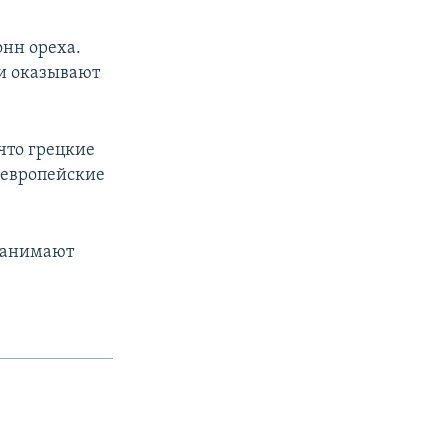
онн ореха.
и оказывают
что грецкие
 европейские
 занимают