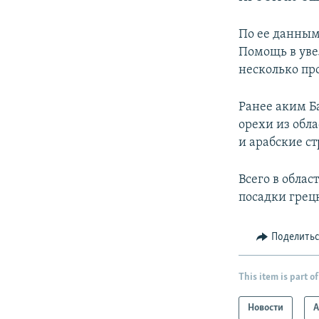
По ее данным,
Помощь в уве
несколько пр
Ранее аким Б
орехи из обл
и арабские с
Всего в облас
посадки грец
Поделить
This item is part of
Новости
А