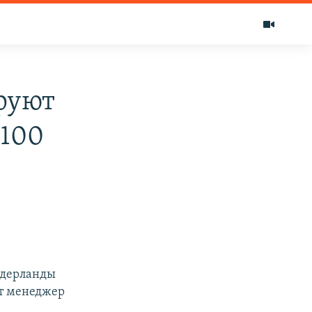
руют
 100
идерланды
ет менеджер