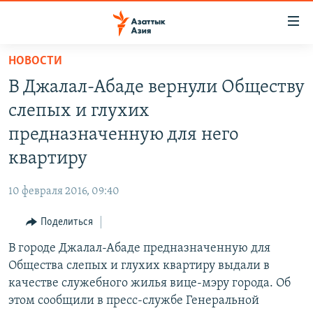
Доступность
ссылок
Вернуться
НОВОСТИ
к
ЦЕНТРАЛЬНАЯ АЗИЯ
В Джалал-Абаде вернули Обществу
основному
НОВОСТИ
КАЗАХСТАН
содержанию
слепых и глухих
ВОЙНА В УКРАИНЕ
Вернутся
КЫРГЫЗСТАН
предназначенную для него
к
НА ДРУГИХ ЯЗЫКАХ
УЗБЕКИСТАН
квартиру
главной
ТАДЖИКИСТАН
ҚАЗАҚША
навигации
ПОДПИШИТЕСЬ НА НАС В СОЦСЕТЯХ
10 февраля 2016, 09:40
Вернутся
КЫРГЫЗЧА
к
Поделиться
ЎЗБЕКЧА
поиску
В городе Джалал-Абаде предназначенную для
ТОҶИКӢ
Все сайты РСЕ/РС
Общества слепых и глухих квартиру выдали в
TÜRKMENÇE
качестве служебного жилья вице-мэру города. Об
этом сообщили в пресс-службе Генеральной