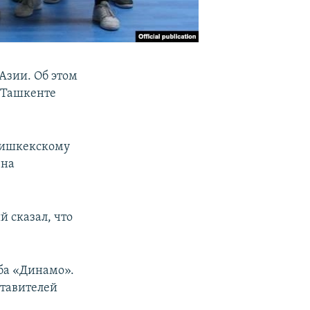
Азии. Об этом
в Ташкенте
 бишкекскому
 на
 сказал, что
уба «Динамо».
ставителей