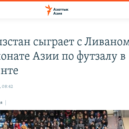
зстан сыграет с Ливаном
онате Азии по футзалу в
енте
, 08:42
ся