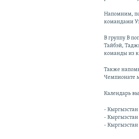
Напомним, по
командами Уз
В группу В по
Тайбэй, Тадж
команды из к
Также напомн
Чемпионате м
Календарь вы
- Кыргызстан 
- Кыргызстан 
- Кыргызстан 