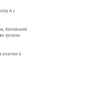
ппу А с
ам, Китайский
две лучшие
 участие в