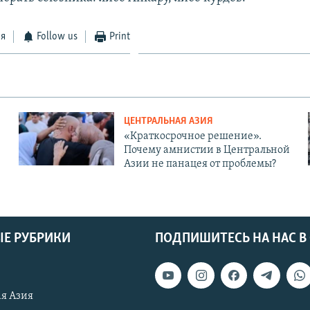
ся
Follow us
Print
ЦЕНТРАЛЬНАЯ АЗИЯ
«Краткосрочное решение».
Почему амнистии в Центральной
Азии не панацея от проблемы?
Е РУБРИКИ
ПОДПИШИТЕСЬ НА НАС В
я Азия