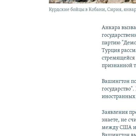
Курдские бойцы в Кобани, Сирия, январь
Анкара вызва
государствен
партию "Демо
Турция рассм
стремящейся 
признанной т
Вашингтон по
государство"
иностранных 
Заявления пр
знаете, не с
между США и 
Вашингтон вы