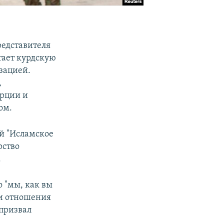
редставителя
тает курдскую
зацией.
,
урции и
ом.
й "Исламское
рство
.
 "мы, как вы
ли отношения
призвал