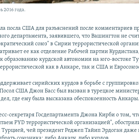
 2016 года.
ла посла США для разъяснений после комментариев п
ного департамента, заявившего, что Вашингтон не счи
кратический союз" в Сирии террористической органи
атривает ее как отделение Рабочей партии Курдистана
к образованию курдской автономии на юго-востоке Т
еррористической как в Анкаре, так и США и Евросоюз
ддерживает сирийских курдов в борьбе с группировко
. Посол США Джон Басс был вызван в турецкое министе
дел, где ему была высказана обеспокоенность Анкары
есс-секретаря Госдепартамента Джона Кирби о том, что
читаем PYD террористической организацией", обостри
Турцией, чей президент Реджеп Тайип Эрдоган даже 
брать союзника: либо Анкару, либо курдов.