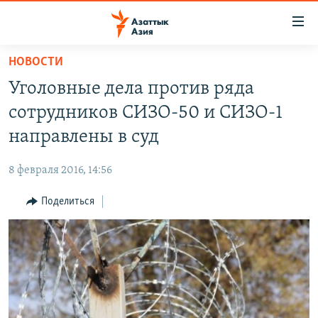
Доступность
ссылок
Вернуться
НОВОСТИ
к
ЦЕНТРАЛЬНАЯ АЗИЯ
Уголовные дела против ряда
основному
НОВОСТИ
КАЗАХСТАН
содержанию
сотрудников СИЗО-50 и СИЗО-1
ВОЙНА В УКРАИНЕ
Вернутся
КЫРГЫЗСТАН
направлены в суд
к
НА ДРУГИХ ЯЗЫКАХ
УЗБЕКИСТАН
главной
8 февраля 2016, 14:56
ТАДЖИКИСТАН
ҚАЗАҚША
навигации
ПОДПИШИТЕСЬ НА НАС В СОЦСЕТЯХ
Вернутся
Поделиться
КЫРГЫЗЧА
к
ЎЗБЕКЧА
поиску
ТОҶИКӢ
Все сайты РСЕ/РС
TÜRKMENÇE