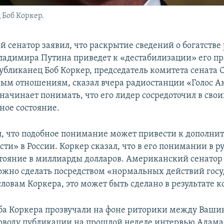
Боб Коркер.
 сенатор заявил, что раскрытие сведений о богатстве
ладимира Путина приведет к «дестабилизации» его пр
убликанец Боб Коркер, председатель комитета сената
м отношениям, сказал вчера радиостанции «Голос А
начинает понимать, что его лидер сосредоточил в свои
ное состояние.
л, что подобное понимание может привести к дополни
ти» в России. Коркер сказал, что в его понимании в 
тояние в миллиарды долларов. Американский сенатор 
ожно сделать посредством «нормальных действий гос
словам Коркера, это может быть сделано в результате 
ба Коркера прозвучали на фоне риторики между Ваши
оводу публикации на прошлой неделе интервью Адам