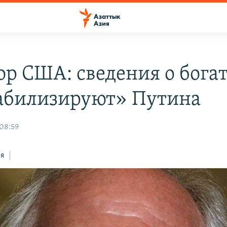
ор США: сведения о бога
абилизируют» Путина
 08:59
ся