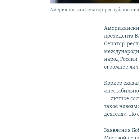
Американский сенатор-республиканец 
Американский
президента В
Сенатор-респ
международны
народ России 
огромное лич
Коркер сказа
«нестабильнос
— личное сос
такое невозм
деятеля». По 
Заявления Бо
Москвой по п