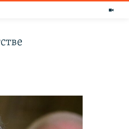
тстве