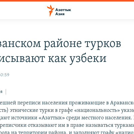
ванском районе турков
исывают как узбеки
20:59
ся
нешней переписи населения проживающие в Араванск
сть) этнические турки в графе «национальность» указ
щают источники «Азаттык» среди местного населения.
ереписчики отказывают им в праве называться турками,
арода на территории района, и заполняют графу «наци