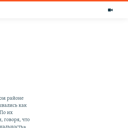
ом районе
ывались как
 По их
 говоря, что
ональность»