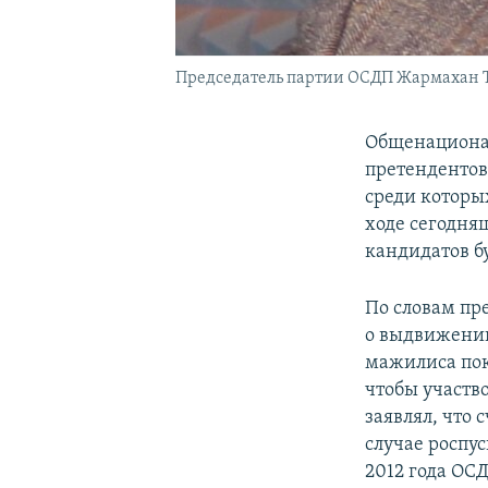
Председатель партии ОСДП Жармахан 
Общенационал
претендентов
среди которы
ходе сегодня
кандидатов бу
По словам пр
о выдвижении
мажилиса пок
чтобы участв
заявлял, что
случае роспу
2012 года ОС