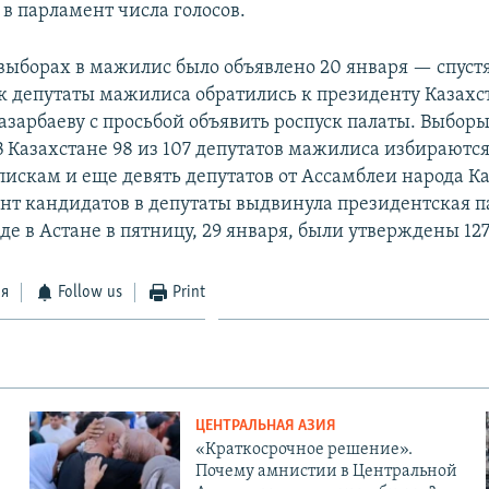
в парламент числа голосов.
выборах в мажилис было объявлено 20 января — спуст
как депутаты мажилиса обратились к президенту Казахс
азарбаеву с просьбой объявить роспуск палаты. Выбор
В Казахстане 98 из 107 депутатов мажилиса избираются
искам и еще девять депутатов от Ассамблеи народа Ка
т кандидатов в депутаты выдвинула президентская п
зде в Астане в пятницу, 29 января, были утверждены 12
ся
Follow us
Print
ЦЕНТРАЛЬНАЯ АЗИЯ
«Краткосрочное решение».
Почему амнистии в Центральной