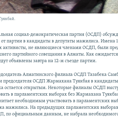
Туякбай.
ьная социал-демократическая партия (ОСДП) обсужд
 от партии в кандидаты в депутаты мажилиса. Имена 1
х активисты, не являющиеся членами ОСДП, были пре
шнего партийного совещания в Алматы. Как ожидается
дут объявлены завтра на 12-м съезде партии.
едседатель Алматинского филиала ОСДП Тазабека Самб
 председателя ОСДП Жармахана Туякбая в кандидаты
а остается открытым. Некоторые филиалы ОСДП высту
овать в парламентских выборах без Жармахана Туякбая
 считает необходимым участвовать в парламентских вы
ска мажилиса. На предыдущих парламентских выборах
ДП, по официальным данным, не набрала необходимого