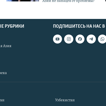
Азии не панацея от проблемы?
Е РУБРИКИ
ПОДПИШИТЕСЬ НА НАС В
я Азия
века
тан
Узбекистан