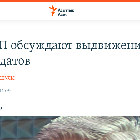
П обсуждают выдвижен
датов
АШУЛЫ
14:09
ся