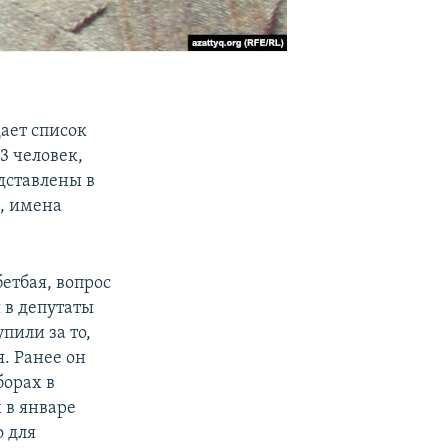
ает список
3 человек,
дставлены в
, имена
етбая, вопрос
 в депутаты
пили за то,
. Ранее он
борах в
 в январе
 для