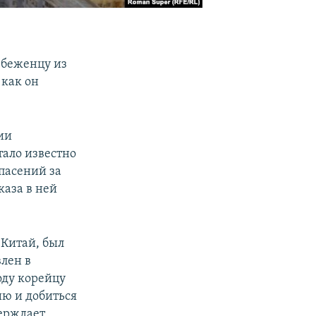
 беженцу из
 как он
ии
ало известно
пасений за
каза в ней
 Китай, был
влен в
году корейцу
ию и добиться
верждает