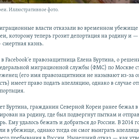
еи. Иллюстративное фото.
играционные власти отказали во временном убежище
еи, которому теперь грозит депортация на родину и —
 смертная казнь.
 в Facebook'e правозащитница Елена Буртина, о решен
едеральной миграционной службы (ФМС) по Москве ст
Беженец (его имя правозащитники не называют из-за о
сть) имеет право подать апелляцию, однако в случае от
епортация.
ет Буртина, гражданин Северной Кореи ранее бежал в
ирован на родину, где был подвергнут пыткам и отпра
рь. Ему удалось бежать и добраться до России. В 2014 
ли в убежище, однако тогда он смог выиграть апелляц
оего пребывания в России. Нынешний отказ — как ут