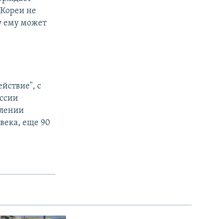
 Кореи не
ну ему может
йствие", с
оссии
влении
века, еще 90