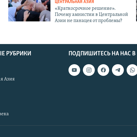
ЦЕНТРАЛЬНАЯ АЗИЯ
«Краткосрочное решение».
Почему амнистии в Центральной
Азии не панацея от проблемы?
Е РУБРИКИ
ПОДПИШИТЕСЬ НА НАС В
я Азия
века