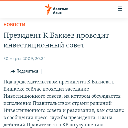
Доступность
ссылок
Вернуться
НОВОСТИ
к
ЦЕНТРАЛЬНАЯ АЗИЯ
Президент К.Бакиев проводит
основному
НОВОСТИ
КАЗАХСТАН
содержанию
инвестиционный совет
ВОЙНА В УКРАИНЕ
Вернутся
КЫРГЫЗСТАН
к
30 марта 2009, 20:34
НА ДРУГИХ ЯЗЫКАХ
УЗБЕКИСТАН
главной
Поделиться
ТАДЖИКИСТАН
ҚАЗАҚША
навигации
ПОДПИШИТЕСЬ НА НАС В СОЦСЕТЯХ
Вернутся
Под председательством президента К.Бакиева в
КЫРГЫЗЧА
к
Бишкеке сейчас проходит заседание
ЎЗБЕКЧА
поиску
Инвестиционного совета, на котором обсуждается
ТОҶИКӢ
Все сайты РСЕ/РС
исполнение Правительством страны решений
Инвестиционного совета и реализация, как сказано
TÜRKMENÇE
в сообщении пресс-службы президента, Плана
действий Правительства КР по улучшению