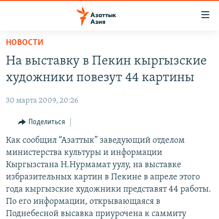
Доступность
ссылок
Вернуться
НОВОСТИ
к
ЦЕНТРАЛЬНАЯ АЗИЯ
На выставку в Пекин кыргызские
основному
НОВОСТИ
КАЗАХСТАН
содержанию
художники повезут 44 картины
ВОЙНА В УКРАИНЕ
Вернутся
КЫРГЫЗСТАН
к
30 марта 2009, 20:26
НА ДРУГИХ ЯЗЫКАХ
УЗБЕКИСТАН
главной
Поделиться
ТАДЖИКИСТАН
ҚАЗАҚША
навигации
ПОДПИШИТЕСЬ НА НАС В СОЦСЕТЯХ
Вернутся
Как сообщил “Азаттык” заведующий отделом
КЫРГЫЗЧА
к
министерства культуры и информации
ЎЗБЕКЧА
поиску
Кыргызстана Н.Нурмамат уулу, на выставке
ТОҶИКӢ
Все сайты РСЕ/РС
избразительных картин в Пекине в апреле этого
года кыргызские художники представят 44 работы.
TÜRKMENÇE
По его информации, открывающаяся в
Поднебесной высавка приурочена к саммиту