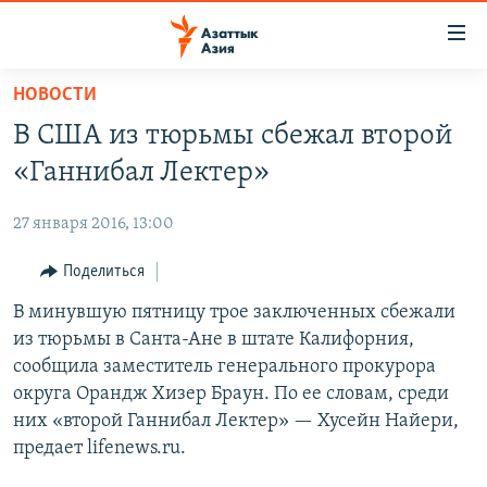
Доступность
ссылок
Вернуться
НОВОСТИ
к
ЦЕНТРАЛЬНАЯ АЗИЯ
В США из тюрьмы сбежал второй
основному
НОВОСТИ
КАЗАХСТАН
содержанию
«Ганнибал Лектер»
ВОЙНА В УКРАИНЕ
Вернутся
КЫРГЫЗСТАН
к
27 января 2016, 13:00
НА ДРУГИХ ЯЗЫКАХ
УЗБЕКИСТАН
главной
Поделиться
ТАДЖИКИСТАН
ҚАЗАҚША
навигации
ПОДПИШИТЕСЬ НА НАС В СОЦСЕТЯХ
Вернутся
В минувшую пятницу трое заключенных сбежали
КЫРГЫЗЧА
к
из тюрьмы в Санта-Ане в штате Калифорния,
ЎЗБЕКЧА
поиску
сообщила заместитель генерального прокурора
ТОҶИКӢ
Все сайты РСЕ/РС
округа Орандж Хизер Браун. По ее словам, среди
них «второй Ганнибал Лектер» — Хусейн Найери,
TÜRKMENÇE
предает lifenews.ru.