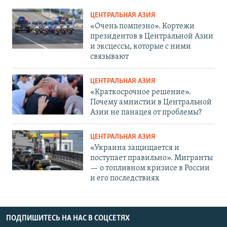
ЦЕНТРАЛЬНАЯ АЗИЯ
«Очень помпезно». Кортежи
президентов в Центральной Азии
и эксцессы, которые с ними
связывают
ЦЕНТРАЛЬНАЯ АЗИЯ
«Краткосрочное решение».
Почему амнистии в Центральной
Азии не панацея от проблемы?
ЦЕНТРАЛЬНАЯ АЗИЯ
«Украина защищается и
поступает правильно». Мигранты
— о топливном кризисе в России
и его последствиях
ПОДПИШИТЕСЬ НА НАС В СОЦСЕТЯХ