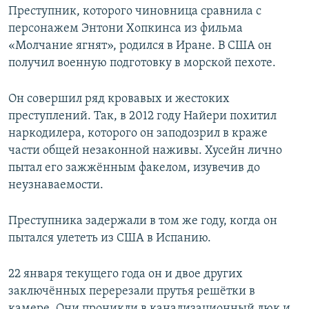
Преступник, которого чиновница сравнила с
персонажем Энтони Хопкинса из фильма
«Молчание ягнят», родился в Иране. В США он
получил военную подготовку в морской пехоте.
Он совершил ряд кровавых и жестоких
преступлений. Так, в 2012 году Найери похитил
наркодилера, которого он заподозрил в краже
части общей незаконной наживы. Хусейн лично
пытал его зажжённым факелом, изувечив до
неузнаваемости.
Преступника задержали в том же году, когда он
пытался улететь из США в Испанию.
22 января текущего года он и двое других
заключённых перерезали прутья решётки в
камере. Они проникли в канализационный люк и