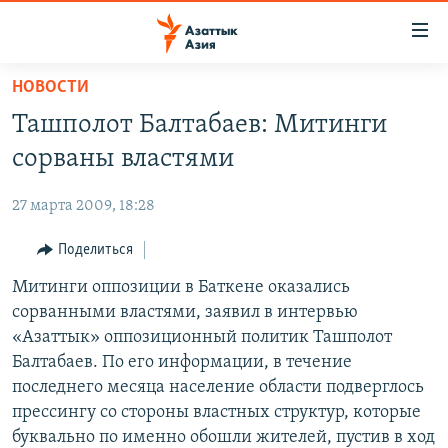
Доступность
ссылок
Вернуться
НОВОСТИ
к
ЦЕНТРАЛЬНАЯ АЗИЯ
Ташполот Балтабаев: Митинги
основному
НОВОСТИ
КАЗАХСТАН
содержанию
сорваны властями
ВОЙНА В УКРАИНЕ
Вернутся
КЫРГЫЗСТАН
к
27 марта 2009, 18:28
НА ДРУГИХ ЯЗЫКАХ
УЗБЕКИСТАН
главной
Поделиться
ТАДЖИКИСТАН
ҚАЗАҚША
навигации
ПОДПИШИТЕСЬ НА НАС В СОЦСЕТЯХ
Вернутся
Митинги оппозиции в Баткене оказались
КЫРГЫЗЧА
к
сорванными властями, заявил в интервью
ЎЗБЕКЧА
поиску
«Азаттык» оппозиционный политик Ташполот
ТОҶИКӢ
Все сайты РСЕ/РС
Балтабаев. По его информации, в течение
последнего месяца население области подверглось
TÜRKMENÇE
прессингу со стороны властных структур, которые
буквально по именно обошли жителей, пустив в ход