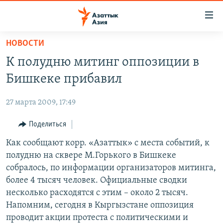
Доступность
ссылок
Вернуться
НОВОСТИ
к
ЦЕНТРАЛЬНАЯ АЗИЯ
К полудню митинг оппозиции в
основному
НОВОСТИ
КАЗАХСТАН
содержанию
Бишкеке прибавил
ВОЙНА В УКРАИНЕ
Вернутся
КЫРГЫЗСТАН
к
27 марта 2009, 17:49
НА ДРУГИХ ЯЗЫКАХ
УЗБЕКИСТАН
главной
Поделиться
ТАДЖИКИСТАН
ҚАЗАҚША
навигации
ПОДПИШИТЕСЬ НА НАС В СОЦСЕТЯХ
Вернутся
Как сообщают корр. «Азаттык» с места событий, к
КЫРГЫЗЧА
к
полудню на сквере М.Горького в Бишкеке
ЎЗБЕКЧА
поиску
собралось, по информации организаторов митинга,
ТОҶИКӢ
Все сайты РСЕ/РС
более 4 тысяч человек. Официальные сводки
несколько расходятся с этим – около 2 тысяч.
TÜRKMENÇE
Напомним, сегодня в Кыргызстане оппозиция
проводит акции протеста с политическими и