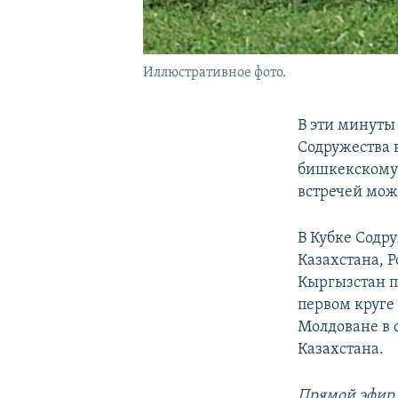
Иллюстративное фото.
В эти минуты
Содружества в
бишкекскому 
встречей мож
В Кубке Содр
Казахстана, 
Кыргызстан по
первом круге 
Молдоване в 
Казахстана.
Прямой эфир 