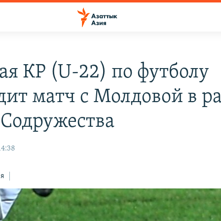
ая КР (U-22) по футболу
дит матч с Молдовой в р
 Содружества
14:38
ся