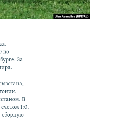
бка
0 по
бурге. За
нира.
гызстана,
стонии.
хстаном. В
счетом 1:0.
ю сборную