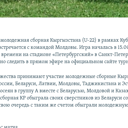
 молодежная сборная Кыргызстана (U-22) в рамках Ку
стречается с командой Молдовы. Игра началась в 15.0
времени на стадионе «Петербургский» в Санкт-Петер
но следить в прямом эфире на официальном сайте тур
ужества принимают участие молодежные сборные Кыр
России, Беларуси, Латвии, Молдовы, Таджикистана и Э
сеян в группу А вместе с Беларусью, Молдовой и Каза
сборная КР обыграла своих сверстников из Беларуси со 
свою очередь с таким же счетом обыграли молодежну
с матча