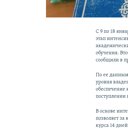
С 9 по 18 ян
этап интенси
академически
обучения. Вто
сообщили в п
По ее данным
уровня владе
обеспечение 
поступлении в
В основе инт
позволяет за
курса 14 дне