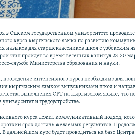
варя в Ошском государственном университете проводит
вного курса кыргызского языка по развитию коммуни
х навыков для старшеклассников школ с узбекским 
рой этап пройдет во время весенних каникул 23-30 ма
ресс-службе Министерства образования и науки.
, проведение интенсивного курса необходимо для по
ния кыргызским языком выпускниками школ и направ
качества выполнения ОРТ на кыргызском языке, что п
 университет и трудоустройстве.
енсивного курса лежит коммуникативный подход, кот
 короткий срок достичь желаемых результатов. Продол
й. В дальнейшем курс будет проводиться на базе Цент