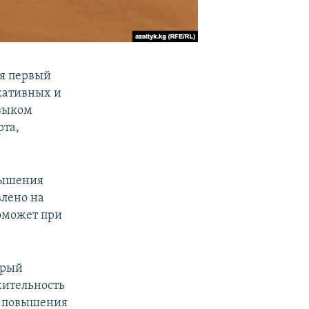
ся первый
кативных и
языком
рта,
вышения
лено на
оможет при
орый
жительность
ра повышения