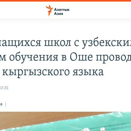
чащихся школ с узбекск
м обучения в Оше прово
 кыргызского языка
10:31
ся