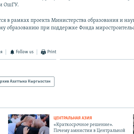
и ОшГУ.
тся в рамках проекта Министерства образования и нау
у образованию при поддержке Фонда миростроитель
ся
Follow us
Print
рхив Азаттыка Кыргызстан
ЦЕНТРАЛЬНАЯ АЗИЯ
«Краткосрочное решение».
Почему амнистии в Центральной