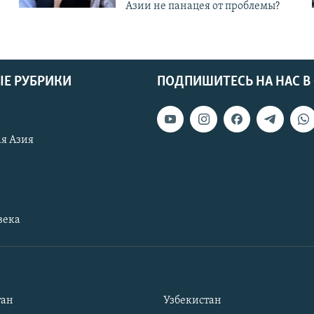
Азии не панацея от проблемы?
Е РУБРИКИ
ПОДПИШИТЕСЬ НА НАС В
я Азия
века
тан
Узбекистан