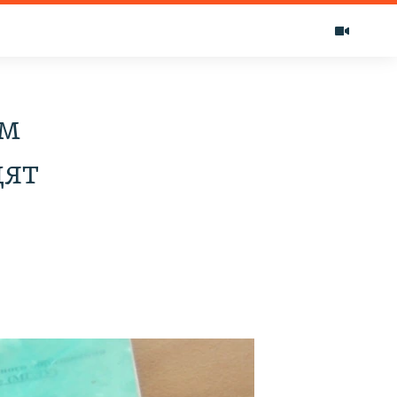
им
дят