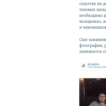
соцсетях их д
топовых запа
необходимо до
молодежи», в
и чиновников
Сын заммини
фотографии, р
занимается сп