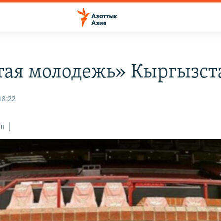
тая молодежь» Кыргызст
18:22
ся