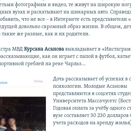
етьми фотографиям и видео, те живут на широкую ногу,
дных вузах и раскатывают на шикарных авто. Справед
бавить, что не все – в Интернете есть представители 
едущей довольно скромный образ жизни. В общем, де
 такие же разные, как и их родители.
стра МВД
Курсана Асанова
выкладывает в «Инстаграм
ассказывающие, как он играет с папой в футбол, катае
ортивной греблей на реке Чарльз...
Дочь рассказывает об успехах в 
психологии. Молодые Асановы
представляются в соцсетях студ
Университета Массачусетс (Бост
Годовая оплата за учёбу одного с
вузе составляет 30 230 долларов
учета расходов на аренду жилья)