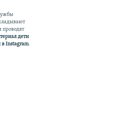
лужбы
кладывают
и проводят
атериал дети
в Instagram
.