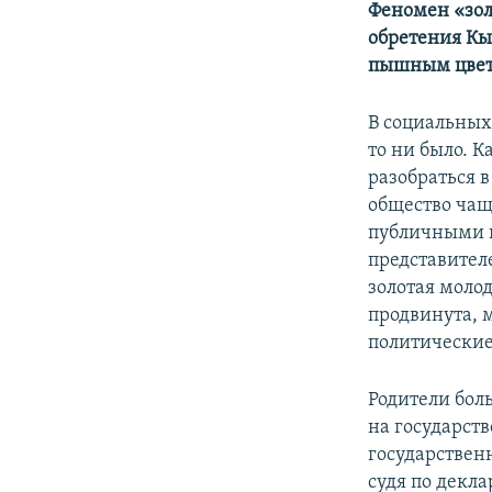
Феномен «зол
обретения Кы
пышным цвет
В социальных
то ни было. 
разобраться в
общество чащ
публичными п
представител
золотая моло
продвинута, 
политические
Родители бол
на государст
государствен
судя по декл