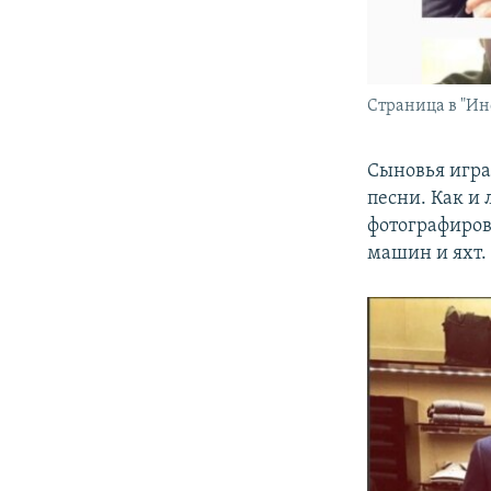
Страница в "И
Сыновья играю
песни. Как и
фотографирова
машин и яхт.