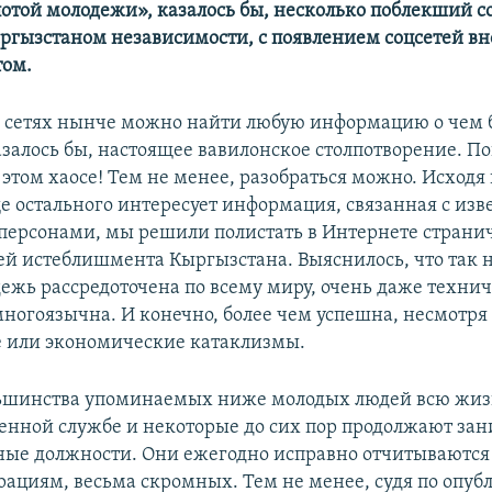
отой молодежи», казалось бы, несколько поблекший с
ргызстаном независимости, с появлением соцсетей вн
ом.
 сетях нынче можно найти любую информацию о чем б
Казалось бы, настоящее вавилонское столпотворение. П
 этом хаосе! Тем не менее, разобраться можно. Исходя и
е остального интересует информация, связанная с из
ерсонами, мы решили полистать в Интернете страни
ей истеблишмента Кыргызстана. Выяснилось, что так 
дежь рассредоточена по всему миру, очень даже техни
многоязычна. И конечно, более чем успешна, несмотря
 или экономические катаклизмы.
ьшинства упоминаемых ниже молодых людей всю жиз
венной службе и некоторые до сих пор продолжают за
ные должности. Они ежегодно исправно отчитываются 
арациям, весьма скромных. Тем не менее, судя по опу