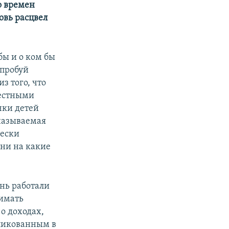
о времен
овь расцвел
ы и о ком бы
опробуй
з того, что
вестными
чки детей
называемая
чески
 ни на какие
нь работали
нимать
о доходах,
бликованным в