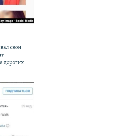
ывал свои
ят
не дорогих