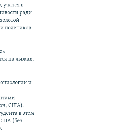
 учатся в
ливости ради
«золотой
ти политиков
е»
тся на лыжах,
социологии и
ентами
он, США).
тудента в этом
 США (без
.