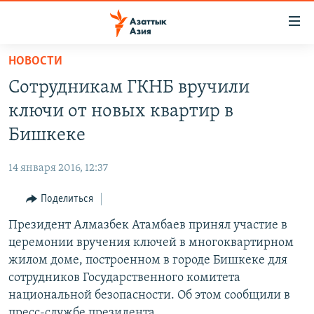
Доступность
ссылок
Вернуться
НОВОСТИ
к
ЦЕНТРАЛЬНАЯ АЗИЯ
Сотрудникам ГКНБ вручили
основному
НОВОСТИ
КАЗАХСТАН
содержанию
ключи от новых квартир в
ВОЙНА В УКРАИНЕ
Вернутся
КЫРГЫЗСТАН
Бишкеке
к
НА ДРУГИХ ЯЗЫКАХ
УЗБЕКИСТАН
главной
14 января 2016, 12:37
ТАДЖИКИСТАН
ҚАЗАҚША
навигации
ПОДПИШИТЕСЬ НА НАС В СОЦСЕТЯХ
Вернутся
Поделиться
КЫРГЫЗЧА
к
Президент Алмазбек Атамбаев принял участие в
ЎЗБЕКЧА
поиску
церемонии вручения ключей в многоквартирном
ТОҶИКӢ
Все сайты РСЕ/РС
жилом доме, построенном в городе Бишкеке для
сотрудников Государственного комитета
TÜRKMENÇE
национальной безопасности. Об этом сообщили в
пресс-службе президента.