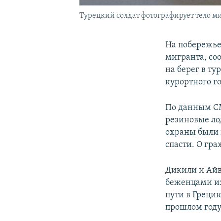
Турецкий солдат фотографирует тело миг
На побережье
мигранта, со
на берег в ту
курортного г
По данным СМ
резиновые ло
охраны были 
спасти. О гр
Дикили и Айв
беженцами из
пути в Грецию
прошлом году