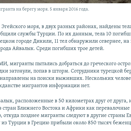
ранта на берегу моря. 5 января 2016 года.
 Эгейского моря, в двух разных районах, найдены тела
общили службы Турции. По их данным, тела 10 погиб
рецком городе Дикили, 11 тел обнаружили севернее, на
орода Айвалык. Среди погибших трое детей.
И, мигранты пытались добраться до греческого остро
дки затонули, попав в шторм. Сотрудники турецкой бе
направлены на поиски выживших. Нескольких челове
ажданстве мигрантов информации нет.
алык, расположенные в 50 километрах друг от друга, 
 стран Ближнего Востока и Африки как перевалочные
, откуда позднее мигранты следуют в другие страны Е
 из Турции в Грецию прибыли около 850 тысяч беженц