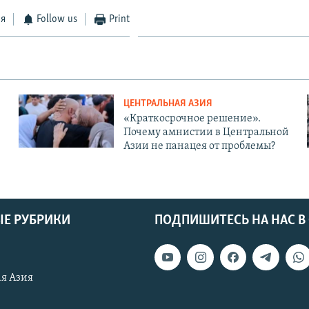
ся
Follow us
Print
ЦЕНТРАЛЬНАЯ АЗИЯ
«Краткосрочное решение».
Почему амнистии в Центральной
Азии не панацея от проблемы?
Е РУБРИКИ
ПОДПИШИТЕСЬ НА НАС В
я Азия