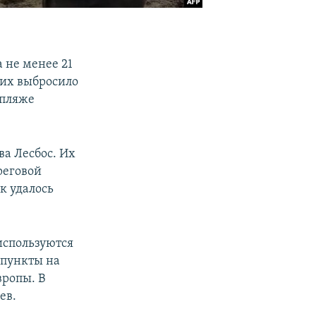
 не менее 21
ших выбросило
 пляже
ва Лесбос. Их
реговой
к удалось
используются
 пункты на
вропы. В
ев.