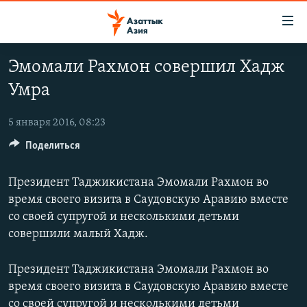
Доступность
ссылок
Вернуться
Эмомали Рахмон совершил Хадж
к
ЦЕНТРАЛЬНАЯ АЗИЯ
Умра
основному
НОВОСТИ
КАЗАХСТАН
содержанию
ВОЙНА В УКРАИНЕ
Вернутся
5 января 2016, 08:23
КЫРГЫЗСТАН
к
Поделиться
НА ДРУГИХ ЯЗЫКАХ
УЗБЕКИСТАН
главной
ТАДЖИКИСТАН
ҚАЗАҚША
навигации
Президент Таджикистана Эмомали Рахмон во
ПОДПИШИТЕСЬ НА НАС В СОЦСЕТЯХ
Вернутся
КЫРГЫЗЧА
время своего визита в Саудовскую Аравию вместе
к
со своей супругой и несколькими детьми
ЎЗБЕКЧА
поиску
совершили малый Хадж.
ТОҶИКӢ
Все сайты РСЕ/РС
Президент Таджикистана Эмомали Рахмон во
TÜRKMENÇE
время своего визита в Саудовскую Аравию вместе
со своей супругой и несколькими детьми