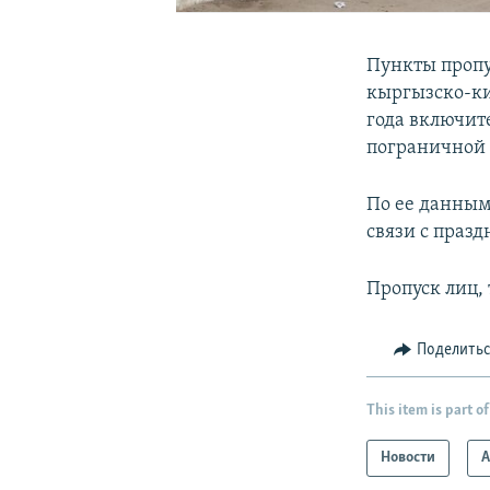
Пункты проп
кыргызско-ки
года включит
пограничной
По ее данным
связи с празд
Пропуск лиц, 
Поделить
This item is part of
Новости
А