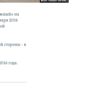
ожный» на
варя 2016
ной
й стороны - в
016 года.