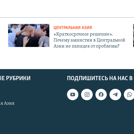
ЦЕНТРАЛЬНАЯ АЗИЯ
«Краткосрочное решение».
Почему амнистии в Центральной
Азии не панацея от проблемы?
Е РУБРИКИ
ПОДПИШИТЕСЬ НА НАС В
я Азия