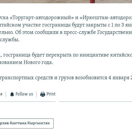
уска «Торугарт-автодорожный» и «Иркештам-автодор
тайском участке госграницы будут закрыты с 1 по 3 ян
ельно. Об этом сообщили в пресс-службе Государствен
 службы.
, госграница будет перекрыта по инициативе китайско
нованием Нового года.
транспортных средств и грузов возобновится 4 января 2
ся
Follow us
Print
рхив Азаттыка Кыргызстан