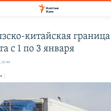
зско-китайская граница
а с 1 по 3 января
 16:44
ся