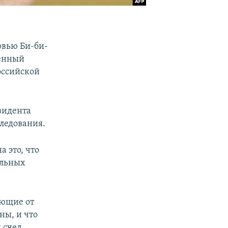
вью Би-би-
венный
оссийской
зидента
ледования.
 это, что
ельных
ующие от
ны, и что
 счел