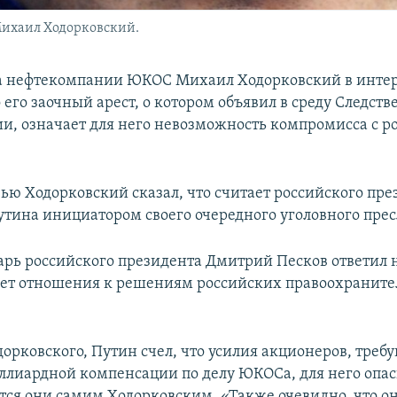
ихаил Ходорковский.
а нефтекомпании ЮКОС Михаил Ходорковский в интер
о его заочный арест, о котором объявил в среду Следст
ии, означает для него невозможность компромисса с р
вью Ходорковский сказал, что считает российского пре
тина инициатором своего очередного уголовного прес
арь российского президента Дмитрий Песков ответил на
ет отношения к решениям российских правоохранит
дорковского, Путин счел, что усилия акционеров, треб
ллиардной компенсации по делу ЮКОСа, для него опас
ся они самим Ходорковским. «Также очевидно, что он