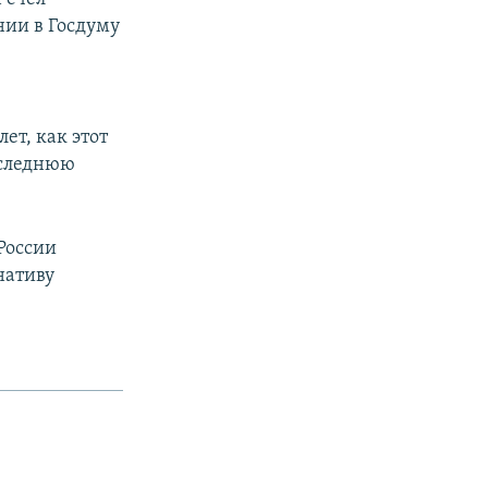
ии в Госдуму
ет, как этот
оследнюю
России
нативу