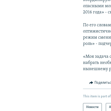
опасными мои
2016 года» - 
По его слова
оптимистичной
режим сменит
роль» - подч
«Моя задача 
набрать необ
нынешнему ре
Поделить
This item is part of
Новости
А