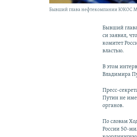
Бывший глава нефтекомпании ЮКОС М
Бывший глав
си заявил, чт
комитет Росс
властью.
В этом интер
Владимира Пу
Пресс-секрет
Путин не име
органов.
По словам Хо
России 50-ми
координируют