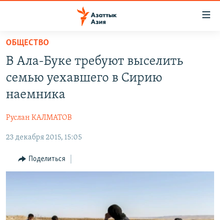
Доступность
ссылок
Вернуться
ОБЩЕСТВО
к
ЦЕНТРАЛЬНАЯ АЗИЯ
В Ала-Буке требуют выселить
основному
НОВОСТИ
КАЗАХСТАН
содержанию
семью уехавшего в Сирию
ВОЙНА В УКРАИНЕ
Вернутся
КЫРГЫЗСТАН
наемника
к
НА ДРУГИХ ЯЗЫКАХ
УЗБЕКИСТАН
главной
Руслан КАЛМАТОВ
ТАДЖИКИСТАН
ҚАЗАҚША
навигации
ПОДПИШИТЕСЬ НА НАС В СОЦСЕТЯХ
Вернутся
23 декабря 2015, 15:05
КЫРГЫЗЧА
к
ЎЗБЕКЧА
Поделиться
поиску
ТОҶИКӢ
Все сайты РСЕ/РС
TÜRKMENÇE