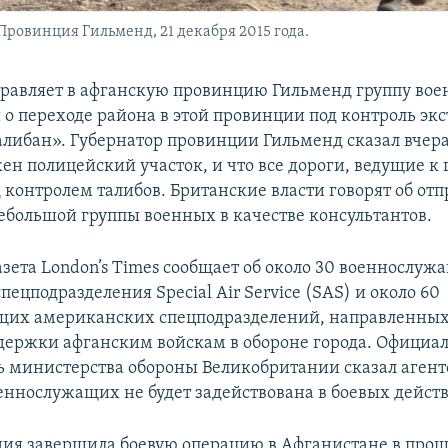
овинция Гильменд, 21 декабря 2015 года.
равляет в афганскую провинцию Гильменд группу воен
о переходе района в этой провинции под контроль эк
либан». Губернатор провинции Гильменд сказал вчера,
н полицейский участок, и что все дороги, ведущие к 
 контролем талибов. Британские власти говорят об отп
большой группы военных в качестве консультантов.
азета London’s Times сообщает об около 30 военнослуж
пецподразделения Special Air Service (SAS) и около 60
щих американских спецподразделений, направленных
держки афганским войскам в обороне города. Официа
ь министерства обороны Великобритании сказал агентс
оеннослужащих не будет задействована в боевых дейст
ия завершила боевую операцию в Афганистане в прош