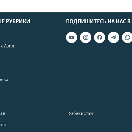
Е РУБРИКИ
ПОДПИШИТЕСЬ НА НАС В
я Азия
века
тан
Узбекистан
тан