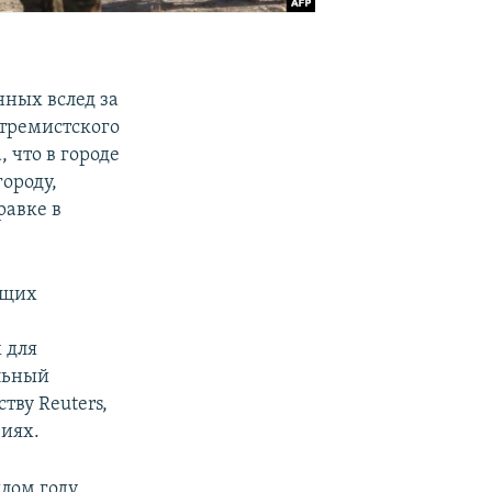
ных вслед за
стремистского
 что в городе
городу,
равке в
ащих
 для
льный
тву Reuters,
виях.
лом году.