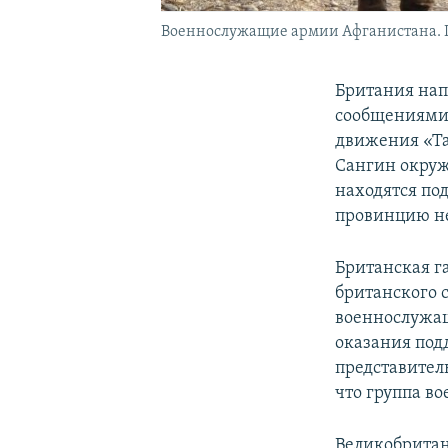
Военнослужащие армии Афганистана. Пр
Британия нап
сообщениями 
движения «Та
Сангин окруже
находятся под
провинцию не
Британская г
британского с
военнослужа
оказания под
представител
что группа в
Великобритан