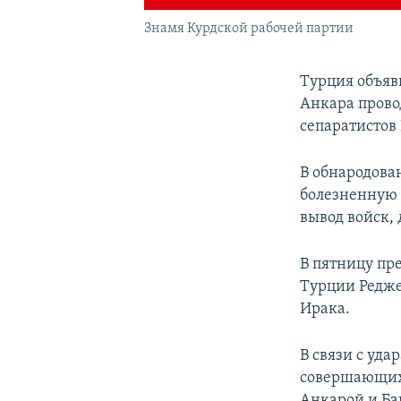
Знамя Курдской рабочей партии
Турция объяв
Анкара прово
сепаратистов
В обнародова
болезненную 
вывод войск,
В пятницу пр
Турции Редже
Ирака.
В связи с уд
совершающих 
Анкарой и Ба