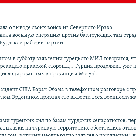
ила о выводе своих войск из Северного Ирака.
дила военную операцию против базирующих там отря
 Курдской рабочей партии.
нном в субботу заявлении турецкого МИД говорится, чт
реакцию иракской стороны,.. Турция продолжит уже
 дислоцированных в провинции Мосул".
езидент США Барак Обама в телефонном разговоре с п
пом Эрдоганом призвал его вывести всех военнослужа
арами турецких сил по базам курдских сепаратистов, п
вылазки на турецкую территорию, обострились отн
гдадом, который неоднкратно заявлял о нарушении Т