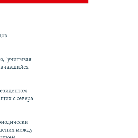
дов
о, "учитывая
 начавшийся
резидентом
щих с севера
ериодически
ошения между
урцией