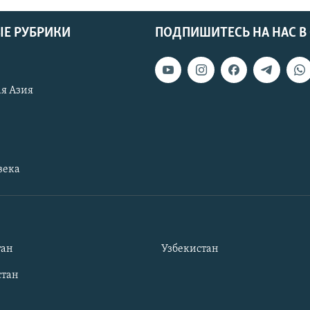
Е РУБРИКИ
ПОДПИШИТЕСЬ НА НАС В
я Азия
века
тан
Узбекистан
тан