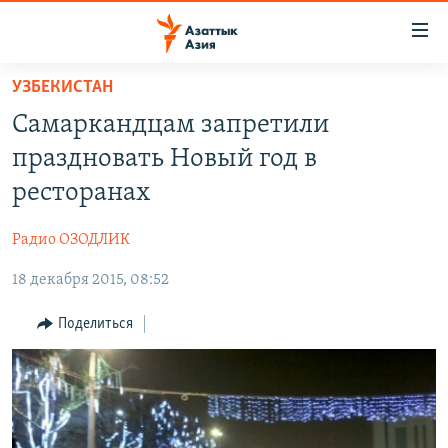
Доступность
ссылок
Вернуться
УЗБЕКИСТАН
к
ЦЕНТРАЛЬНАЯ АЗИЯ
Самаркандцам запретили
основному
НОВОСТИ
КАЗАХСТАН
содержанию
праздновать Новый год в
ВОЙНА В УКРАИНЕ
Вернутся
КЫРГЫЗСТАН
ресторанах
к
НА ДРУГИХ ЯЗЫКАХ
УЗБЕКИСТАН
главной
Радио ОЗОДЛИК
ТАДЖИКИСТАН
ҚАЗАҚША
навигации
ПОДПИШИТЕСЬ НА НАС В СОЦСЕТЯХ
Вернутся
18 декабря 2015, 08:52
КЫРГЫЗЧА
к
ЎЗБЕКЧА
Поделиться
поиску
ТОҶИКӢ
Все сайты РСЕ/РС
TÜRKMENÇE