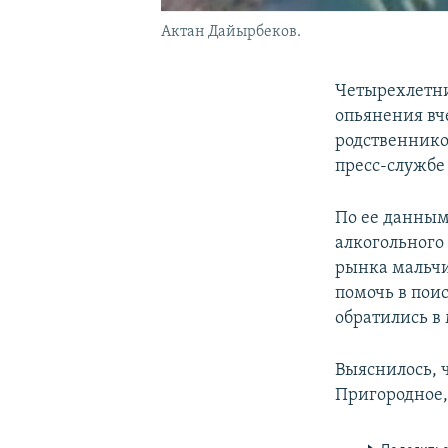
Актан Дайырбеков.
Четырехлетни
опьянения вч
родственнико
пресс-службе
По ее данным,
алкогольного
рынка мальчи
помочь в пои
обратились в
Выяснилось, 
Пригородное,