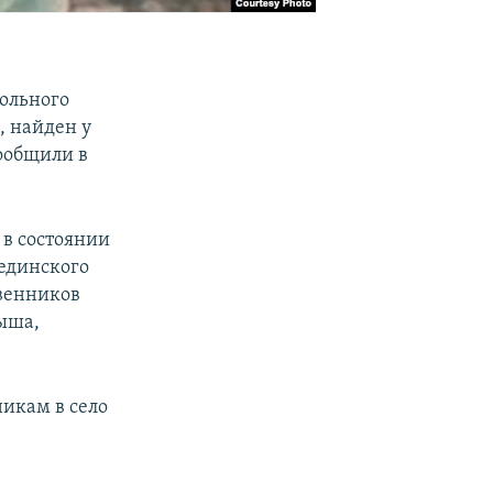
гольного
, найден у
ообщили в
 в состоянии
мединского
твенников
ыша,
никам в село