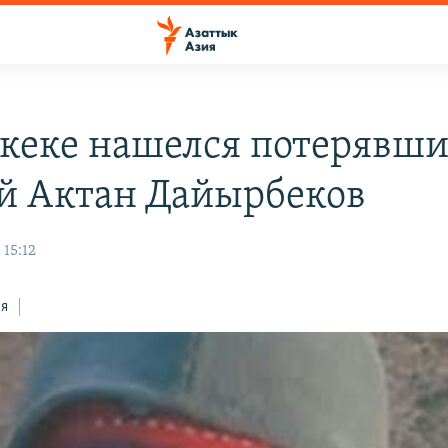
кеке нашелся потерявши
й Актан Дайырбеков
 15:12
ся