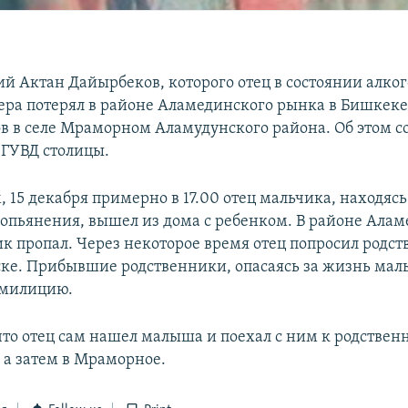
й Актан Дайырбеков, которого отец в состоянии алко
ера потерял в районе Аламединского рынка в Бишкеке
в в селе Мраморном Аламудунского района. Об этом с
 ГУВД столицы.
 15 декабря примерно в 17.00 отец мальчика, находясь
 опьянения, вышел из дома с ребенком. В районе Ала
к пропал. Через некоторое время отец попросил родс
ске. Прибывшие родственники, опасаясь за жизнь мал
 милицию.
что отец сам нашел малыша и поехал с ним к родствен
 а затем в Мраморное.