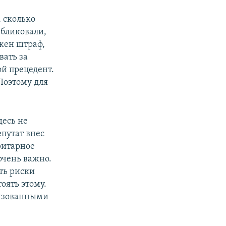
, сколько
убликовали,
ожен штраф,
вать за
ой прецедент.
 Поэтому для
десь не
путат внес
оритарное
очень важно.
еть риски
оять этому.
низованными