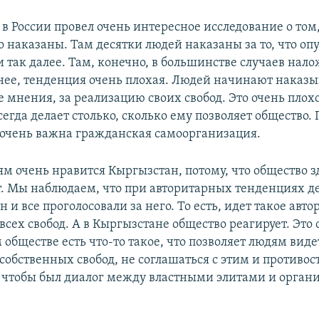
в России провел очень интересное исследование о том
о наказаны. Там десятки людей наказаны за то, что оп
 так далее. Там, конечно, в большинстве случаев нал
енее, тенденция очень плохая. Людей начинают наказы
 мнения, за реализацию своих свобод. Это очень плох
сегда делает столько, сколько ему позволяет общество.
очень важна гражданская самоорганизация.
м очень нравится Кыргызстан, потому, что общество з
т. Мы наблюдаем, что при авторитарных тенденциях де
н и все проголосовали за него. То есть, идет такое авт
сех свобод. А в Кыргызстане общество реагирует. Это 
обществе есть что-то такое, что позволяет людям вид
обственных свобод, не соглашаться с этим и противост
 чтобы был диалог между властными элитами и орга