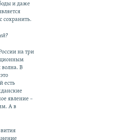
ободы и даже
является
с сохранить.
ий?
России на три
туционным
 волна. В
это
й есть
ажданские
ое явление –
м. А в
звития
 мнение