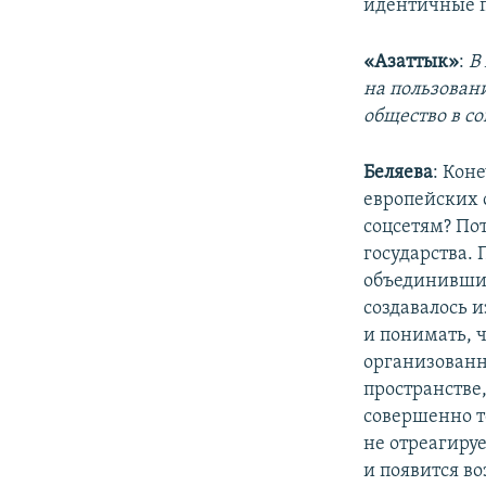
идентичные п
«Азаттык»
:
В
на пользовани
общество в со
Беляева
: Кон
европейских 
соцсетям? По
государства. 
объединившиес
создавалось и
и понимать, 
организованн
пространстве,
совершенно то
не отреагируе
и появится в