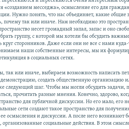
и пересекаются и пересекаются очень интересным образ
ся «созданием месседжа», осмысление его для гражда
ции. Нужно понять, что нас объединяет, какие общие
, почему так или иначе. Нам необходимо это простран
ространство несет громадный запал, запас и оно своб
рать группу, с которой мы хотели бы обсудить важные
 круг сторонников. Даже если они не все с нами куда-
онимаем наши собственные интересы, мы их формули
ртикуляция в социальных сетях.
мы, так или иначе, выбираем возможность написать пе
 демонстрацию, создать общественную организацию ил
уже следующий шаг. Чтобы мы могли обсудить задачи, 
ься, прочитать разные мнения. Конечно, здорово, ког
транство для публичной дискуссии. Но его мало, его не
альные сети создают такое пространство для получени
ее осмысления и дискуссии. А после него возникают б
 организованные социальные действия. В этом смысле