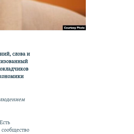
ний, слова и
анизованный
докладчиков
экономики
облюдением
Есть
 сообщество