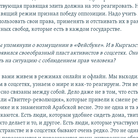
ствующая правящая элита должна на это реагировать. 
авящий режим признал победу оппозиции. Надо учить
ользовать свои права, применять и отстаивать их в ра
ных свобод, которые есть в каждом государстве.
ы упомянули о возмущении в «Фейсбуке». И в Кыргызст
явился своеобразный пласт активистов в соцсетях. Он
ть на ситуацию с соблюдением прав человека?
с вами живем в режимах онлайн и офлайн. Мы выходи
 в соцсетях, узнаем о мире и как-то реагируем. Эти 
сно связаны между собой. Дело даже не в том, что ест
ли «Твиттер-революция», которые привели к смене р
ике и к знаменитой Арабской весне. Это не одна и та 
каются. Есть люди, которым удобнее сидеть дома, твит
 кто делает и то, и другое. Есть люди, которые участвую
транстве и в соцсетях бывают очень редко. Это не оди