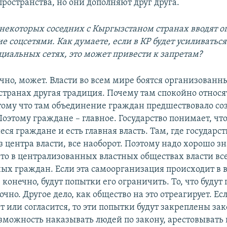
ространства, но они дополняют друг друга.
 некоторых соседних с Кыргызстаном странах вводят 
е соцсетями. Как думаете, если в КР будет усиливатьс
циальных сетях, это может привести к запретам?
ечно, может. Власти во всем мире боятся организованн
странах другая традиция. Почему там спокойно относя
тому что там объединение граждан предшествовало с
Поэтому граждане – главное. Государство понимает, чт
я граждане и есть главная власть. Там, где государст
з центра власти, все наоборот. Поэтому надо хорошо з
что в централизованных властных обществах власти все
ых граждан. Если эта самоорганизация происходит в 
 конечно, будут попытки его ограничить. То, что будут
чно. Другое дело, как общество на это отреагирует. Ес
т или согласится, то эти попытки будут закреплены за
озможность наказывать людей по закону, арестовывать 