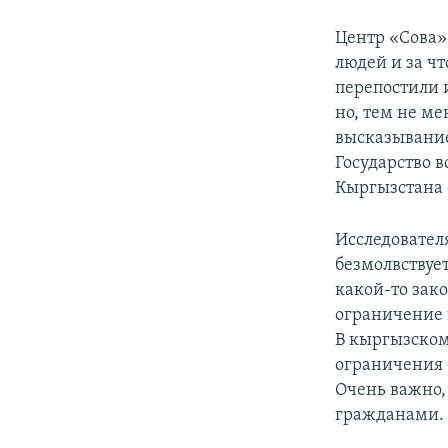
Центр «Сова» 
людей и за чт
перепостили и
но, тем не м
высказывание
Государство в
Кыргызстана 
Исследователя
безмолвствуе
какой-то зако
ограничение в
В кыргызском 
ограничения с
Очень важно,
гражданами.