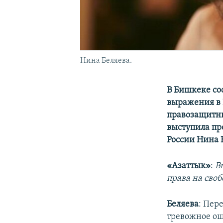
Нина Беляева.
В Бишкеке со
выражения в 
правозащитны
выступила пр
России Нина 
«Азаттык»
:
В
права на сво
Беляева
: Пер
тревожное ощ