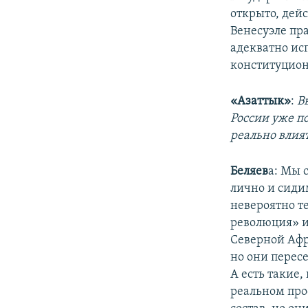
открыто, дей
Венесуэле пр
адекватно исп
конституцион
«Азаттык»
:
В
России уже по
реально влия
Беляев
а: Мы 
лично и сидим
невероятно те
революция» и
Северной Афр
но они пересе
А есть такие,
реальном прос