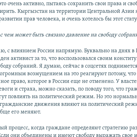
это очень активно, пытаясь сохранить свои права и св
ширить. Кыргызстан на территории Центральной Азии 
азвитии прав человека, и очень хотелось бы этот стату
 с чем может быть связано давление на свободу собран
аю, с влиянием России напрямую. Буквально на днях в 
жден активист за то, что воспользовался своим консти
боду собраний. Я думаю, сейчас в соцсетях поднимется
 огромным возмущением на это реагируют потому, что 
ое право, которое в России еще не отменено. У власте
оги и страха, можно сказать, по поводу того, что гр
ут повлиять на политический режим. Но это нормальн
 гражданские движения влияют на политический режи
обще его меняют.
ый процесс, когда граждане определяют стратегию ра
 Если они объединены и имеют свободу выражать свое