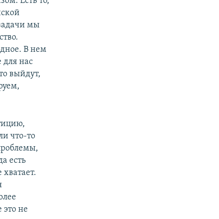
ом. Есть то,
нской
 задачи мы
ство.
одное. В нем
 для нас
то выйдут,
руем,
тицию,
и что-то
проблемы,
да есть
 хватает.
я
олее
 это не