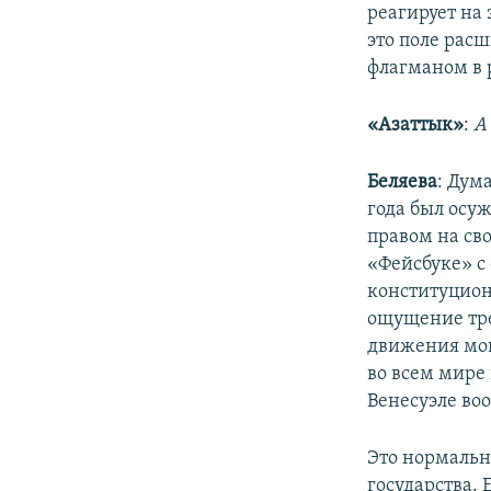
реагирует на 
это поле рас
флагманом в р
«Азаттык»
:
А
Беляева
: Дум
года был осу
правом на сво
«Фейсбуке» с
конституционн
ощущение трев
движения мог
во всем мире
Венесуэле во
Это нормальн
государства.