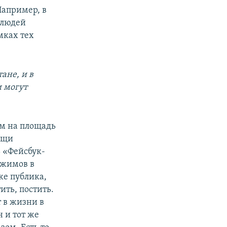
Например, в
 людей
мках тех
ане, и в
и могут
м на площадь
вещи
ь «Фейсбук-
ежимов в
же публика,
ить, постить.
т в жизни в
н и тот же