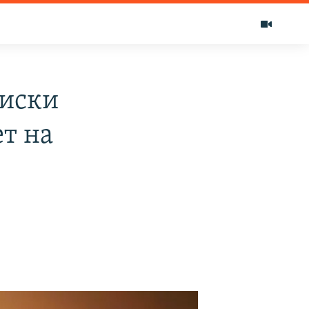
риски
т на