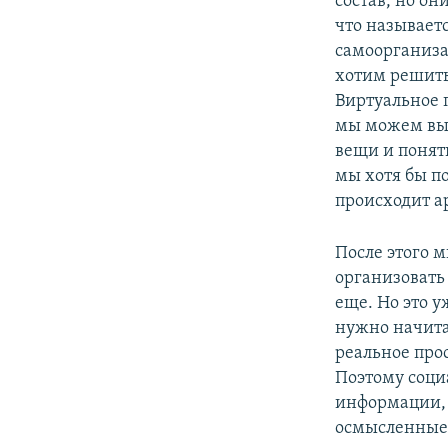
состав, но он
что называет
самоорганиза
хотим решить
Виртуальное п
мы можем выб
вещи и понять
мы хотя бы п
происходит а
После этого 
организовать
еще. Но это 
нужно начитат
реальное прос
Поэтому соци
информации, 
осмысленные,