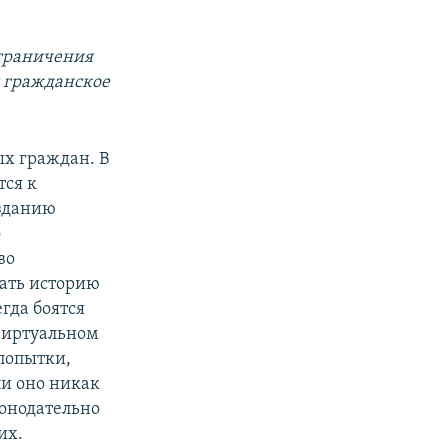
ограничения
я гражданское
ых граждан. В
тся к
озданию
о
во
нать историю
гда боятся
виртуальном
 попытки,
ли оно никак
конодательно
их.