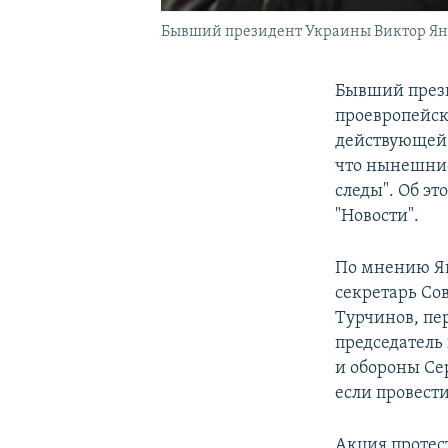
Бывший президент Украины Виктор Ян
Бывший прези
проевропейск
действующей 
что нынешние
следы". Об эт
"Новости".
По мнению Ян
секретарь Со
Турчинов, пе
председатель
и обороны Се
если провест
Акция протес