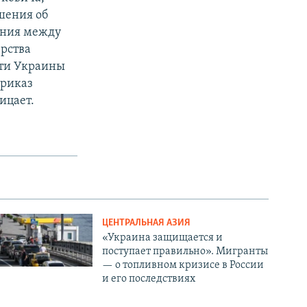
ашения об
вения между
рства
сти Украины
приказ
ицает.
ЦЕНТРАЛЬНАЯ АЗИЯ
«Украина защищается и
поступает правильно». Мигранты
— о топливном кризисе в России
и его последствиях