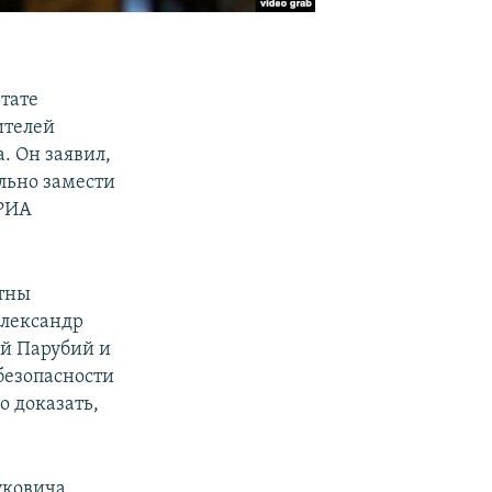
тате
ителей
. Он заявил,
льно замести
 РИА
стны
Александр
ей Парубий и
безопасности
о доказать,
уковича,