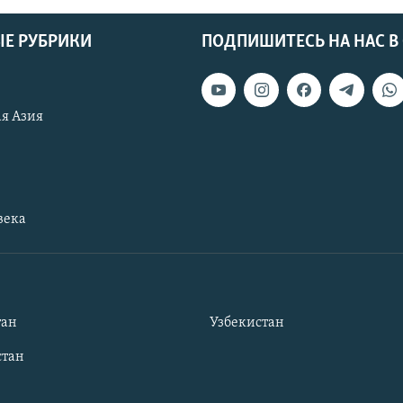
Е РУБРИКИ
ПОДПИШИТЕСЬ НА НАС В
я Азия
века
тан
Узбекистан
тан