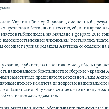
укович.
дент Украины Виктор Янукович, смещенный в резуль
их протестов и бежавший в Россию, обвинил представ
власти в гибели людей на Майдане в феврале 2014 года
 высокопоставленные чиновники "постарались тщате
ом сообщает Русская редакция Азаттыка со ссылкой на
уковича, к убийствам на Майдане могут быть прича
вета национальной безопасности и обороны Украины 
рвый заместитель председателя Верховной Рады Андр
 парламентского комитета по вопросам национальной 
ргей Пашинский. Янукович считает, что их вину можн
и объективное расследование.
та на Майдане в Киеве, обернувшаяся свержением Ян