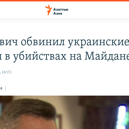
вич обвинил украински
и в убийствах на Майдан
 14:01
ся