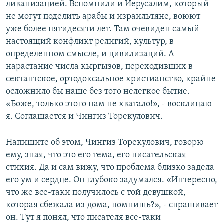
ливанизацией. Вспомнили и Иерусалим, который
не могут поделить арабы и израильтяне, воюют
уже более пятидесяти лет. Там очевиден самый
настоящий конфликт религий, культур, в
определенном смысле, и цивилизаций. А
нарастание числа кыргызов, переходивших в
сектантское, ортодоксальное христианство, крайне
осложнило бы наше без того нелегкое бытие.
«Боже, только этого нам не хватало!», - восклицаю
я. Соглашается и Чингиз Торекулович.
Напишите об этом, Чингиз Торекулович, говорю
ему, зная, что это его тема, его писательская
стихия. Да и сам вижу, что проблема близко задела
его ум и сердце. Он глубоко задумался. «Интересно,
что же все-таки получилось с той девушкой,
которая сбежала из дома, помнишь?», - спрашивает
он. Тут я понял, что писателя все-таки