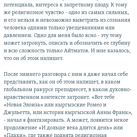
потенциала, интереса к запретному плоду. К тому
же религиозное чувство - одно из самых сильных,
и его нельзя и невозможно выветрить из сознания
человека одними только увещеваниями или
давлением. Одно для меня было ясно - эту тему
может затронуть, описать и обозначить ее глубину
и всю сложность только Айтматов. И мне казалось,
что он об этом напишет.
После зимнего разговора с ним я даже начал себе
представлять, как он об этом напишет, в каком
глобальном ракурсе преподнесет, в каком духовно-
нравственном контексте затронет. «Вот тебе
«Новая Элоиза» или кыргызские Ромео и
Джульетта, или история кыргызской Анны Франк»,
- начал я фантазировать. А может, появится некое
продолжение «И дольше века длится день» или
«Плахи», где также поднята религиозная