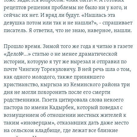
тоже задается вопросом: «Как быть?». А готовых
рецептов решения проблемы не было ни у кого, и
сейчас их нет. И вряд ли будут. «Нашлась эта
девушка потом или так и не нашли?», - спрашивает
писатель. Я ответил, что не знаю, наверное, нашли.
Прошло время. Зимой того же года я читаю в газете
«Дело№…» статью о не менее драматической
истории, которую я тут же вырезал и отправил по
почте Чингизу Торекуловичу. В ней речь шла о том,
как одного молодого, также принявшего
христианство, кыргыза из Кеминского района три
дня не могли похоронить после его смерти
родственники. Газета цитировала слова некоего
пастора по имени Кадырбек, который поведал с
возмущением об отношении местных жителей к
таким «иноверцам», отказавших дать даже место
на сельском кладбище, где лежат все близкие