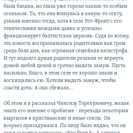
была бледна, но глаза уже горели каким-то особым
огоньком. То, что она втянулась в какую-то секту,
узнали именно тогда, хотя в селе Рот-Фронт с его
этническими немцами давно и успешно
функционирует баптистская церковь. Судя по всему,
эта новость воспринималась родителями как гром
средь бела дня, как огромная семейная катастрофа.
И тут недолго думая родители решили ее вернуть
домой любой ценой и срочно выдать замуж. Пусть
насильно. Благо, в этом селе ее хорошо знали и
восхищались ею. Хотели выдать замуж, чтобы
спасти дочь. А она сбежала...
Об этом и я рассказал Чингизу Торекуловичу, желая
знать его мнение о проблеме - перехода некоторых
кыргызов в христианские и иные секты. Он
всерьез призадумался. По лицу было видно, что он