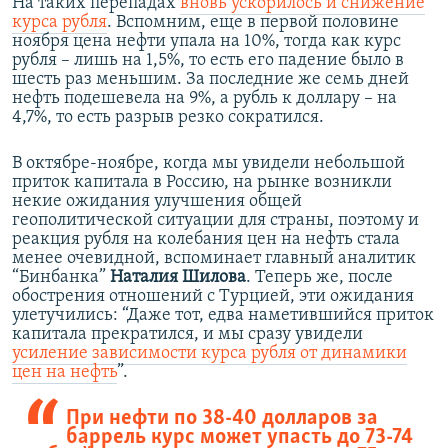
На таких перепадах
вновь ускорилось и снижение
курса рубля
. Вспомним, еще в первой половине
ноября цена нефти упала на 10%, тогда как курс
рубля – лишь на 1,5%, то есть его падение было в
шесть раз меньшим. За последние же семь дней
нефть подешевела на 9%, а рубль к доллару – на
4,7%, то есть разрыв резко сократился.
В октябре-ноябре, когда мы увидели небольшой
приток капитала в Россию, на рынке возникли
некие ожидания улучшения общей
геополитической ситуации для страны, поэтому и
реакция рубля на колебания цен на нефть стала
менее очевидной, вспоминает главный аналитик
“Бинбанка”
Наталия Шилова
. Теперь же, после
обострения отношений с Турцией, эти ожидания
улетучились: “Даже тот, едва наметившийся приток
капитала прекратился, и мы сразу увидели
усиление зависимости курса рубля от динамики
цен на нефть
”.
При нефти по 38-40 долларов за
баррель курс может упасть до 73-74