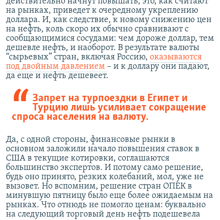
действительно начнут повышать, это, как считают
на рынках, приведет к очередному укреплению
доллара. И, как следствие, к новому снижению цен
на нефть, коль скоро их обычно сравнивают с
сообщающимися сосудами: чем дороже доллар, тем
дешевле нефть, и наоборот. В результате валюты
“сырьевых” стран, включая Россию,
оказываются
под двойным давлением
– и к доллару они падают,
да еще и нефть дешевеет.
Запрет на турпоездки в Египет и
Турцию лишь усиливает сокращение
спроса населения на валюту.
Да, с одной стороны, финансовые рынки в
основном заложили начало повышения ставок в
США в текущие котировки, соглашаются
большинство экспертов. И потому само решение,
будь оно принято, резких колебаний, мол, уже не
вызовет. Но вспомним, решение стран ОПЕК в
минувшую пятницу было еще более ожидаемым на
рынках. Что отнюдь не помогло ценам: буквально
на следующий торговый день нефть подешевела