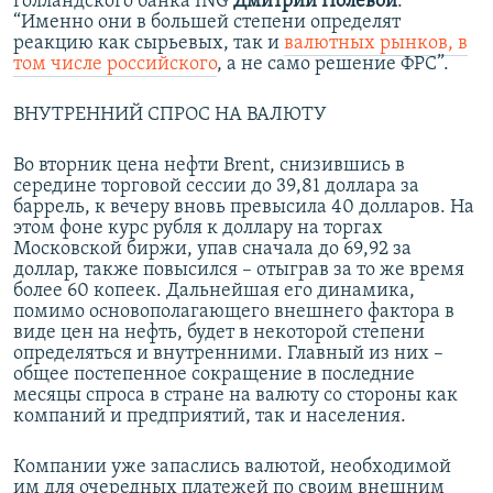
голландского банка ING
Дмитрий Полевой
.
“Именно они в большей степени определят
реакцию как сырьевых, так и
валютных рынков, в
том числе российского
, а не само решение ФРС”.
ВНУТРЕННИЙ СПРОС НА ВАЛЮТУ
Во вторник цена нефти Brent, снизившись в
середине торговой сессии до 39,81 доллара за
баррель, к вечеру вновь превысила 40 долларов. На
этом фоне курс рубля к доллару на торгах
Московской биржи, упав сначала до 69,92 за
доллар, также повысился – отыграв за то же время
более 60 копеек. Дальнейшая его динамика,
помимо основополагающего внешнего фактора в
виде цен на нефть, будет в некоторой степени
определяться и внутренними. Главный из них –
общее постепенное сокращение в последние
месяцы спроса в стране на валюту со стороны как
компаний и предприятий, так и населения.
Компании уже запаслись валютой, необходимой
им для очередных платежей по своим внешним