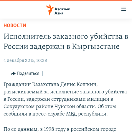
Доступность
ссылок
Вернуться
НОВОСТИ
к
ЦЕНТРАЛЬНАЯ АЗИЯ
Исполнитель заказного убийства в
основному
НОВОСТИ
КАЗАХСТАН
содержанию
России задержан в Кыргызстане
ВОЙНА В УКРАИНЕ
Вернутся
КЫРГЫЗСТАН
к
4 декабря 2015, 10:38
НА ДРУГИХ ЯЗЫКАХ
УЗБЕКИСТАН
главной
Поделиться
ТАДЖИКИСТАН
ҚАЗАҚША
навигации
ПОДПИШИТЕСЬ НА НАС В СОЦСЕТЯХ
Вернутся
Гражданин Казахстана Денис Кошкин,
КЫРГЫЗЧА
к
разыскиваемый за исполнение заказного убийства
ЎЗБЕКЧА
поиску
в России, задержан сотрудниками милиции в
ТОҶИКӢ
Все сайты РСЕ/РС
Сокулукском районе Чуйской области. Об этом
сообщили в пресс-службе МВД республики.
TÜRKMENÇE
По ее данным, в 1998 году в российском городе