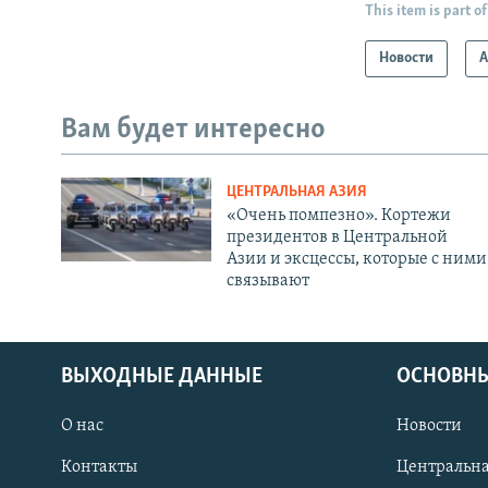
This item is part of
Новости
А
Вам будет интересно
ЦЕНТРАЛЬНАЯ АЗИЯ
«Очень помпезно». Кортежи
президентов в Центральной
Азии и эксцессы, которые с ними
связывают
ВЫХОДНЫЕ ДАННЫЕ
ОСНОВНЫ
О нас
Новости
Контакты
Центральна