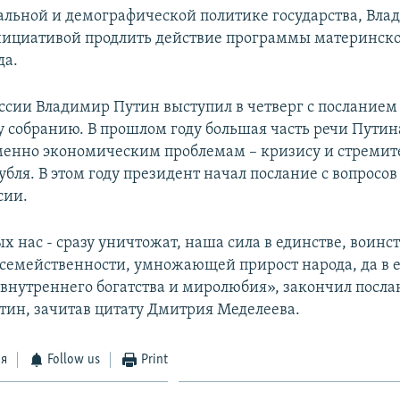
иальной и демографической политике государства, Вл
нициативой продлить действие программы материнско
да.
ссии Владимир Путин выступил в четверг с посланием
 собранию. В прошлом году большая часть речи Путин
енно экономическим проблемам – кризису и стреми
убля. В этом году президент начал послание с вопросо
сии.
 нас - сразу уничтожат, наша сила в единстве, воинст
семейственности, умножающей прирост народа, да в 
 внутреннего богатства и миролюбия», закончил посла
тин, зачитав цитату Дмитрия Меделеева.
ся
Follow us
Print