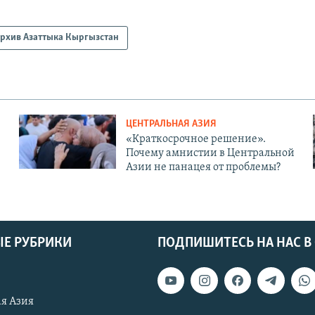
рхив Азаттыка Кыргызстан
ЦЕНТРАЛЬНАЯ АЗИЯ
«Краткосрочное решение».
Почему амнистии в Центральной
Азии не панацея от проблемы?
Е РУБРИКИ
ПОДПИШИТЕСЬ НА НАС В
я Азия