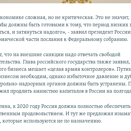
экономике сложная, но не критическая. Это не значит,
 Мы должны быть готовыми к тому, что период низких 
ься, и затянуться надолго», - заявил президент Росси
омической части послания к Федеральному собранию.
т, что на внешние санкции надо отвечать свободой
льства. Глава российского государства также заявил, 
ого бизнеса мешает «целая армия контролеров». Путин
бизнесом необходим, однако избыточное давление и 
рольно-надзорных органов должны быть устранены. 
жил продлить амнистию капиталов в России на полгода
тина, к 2020 году Россия должна полностью обеспечит
твенным продовольствием. И тут же предложил изыма
, которые используются не по назначению.