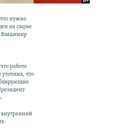
 что нужно
цен на сырье
и Владимир
что работе
 уточнил, что
дублирующие
Президент
.
ь внутренний
ть