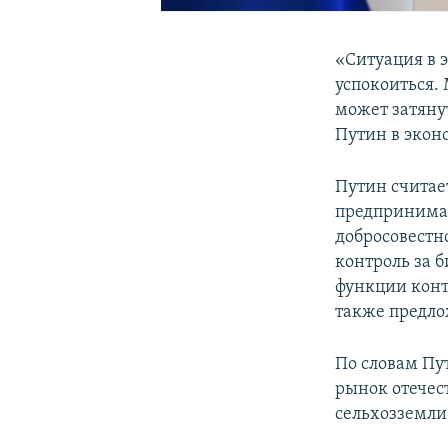
«Ситуация в 
успокоиться.
может затянут
Путин в экон
Путин считае
предпринимате
добросовестн
контроль за 
функции конт
также предло
По словам Пу
рынок отечес
сельхозземли