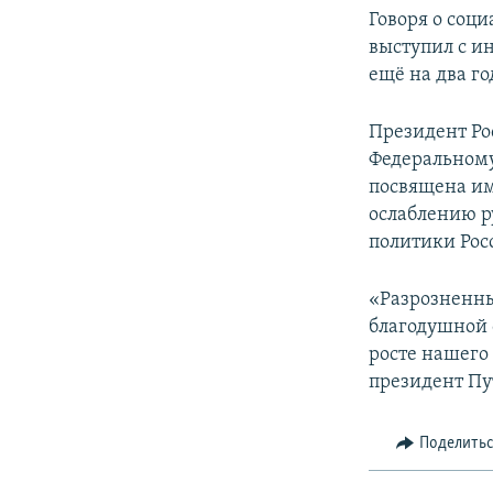
Говоря о соц
выступил с и
ещё на два го
Президент Ро
Федеральному
посвящена им
ослаблению р
политики Рос
«Разрозненных
благодушной 
росте нашего
президент Пу
Поделить