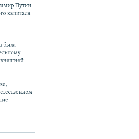
адимир Путин
го капитала
а была
тельному
в внешней
ве,
естественном
ние