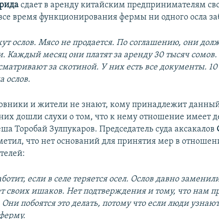
рида
сдает в аренду китайским предпринимателям сво
 все время функционирования фермы ни одного осла за
жут ослов. Мясо не продается. По соглашению, они до
. Каждый месяц они платят за аренду 30 тысяч сомов.
сматривают за скотиной. У них есть все документы. 10
а ослов.
вники и жители не знают, кому принадлежит данный
них дошли слухи о том, что к нему отношение имеет д
ша Торобай Зулпукаров. Председатель суда аксакалов
етил, что нет оснований для принятия мер в отноше
телей:
аботит, если в селе теряется осел. Ослов давно замени
т своих ишаков. Нет подтверждения и тому, что нам п
 Они побоятся это делать, потому что если люди узнают
ферму.