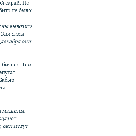
й сарай. По
бито не было:
лжны вывозить
 Они сами
 декабря они
 бизнес. Тем
епутат
Сабыр
нии
ли машины.
родают
, они могут