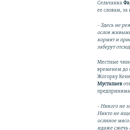
Сельчанка
Фа
ее словам, за
- Здесь не ре
ослов живыми
кормят и при
заберут отсюд
Местные чино
временем до 
Жогорку Кене
Мустапаев
отм
предпринима
- Никого не з
Никто не ище
ослиное мясо.
идаже сжечь 