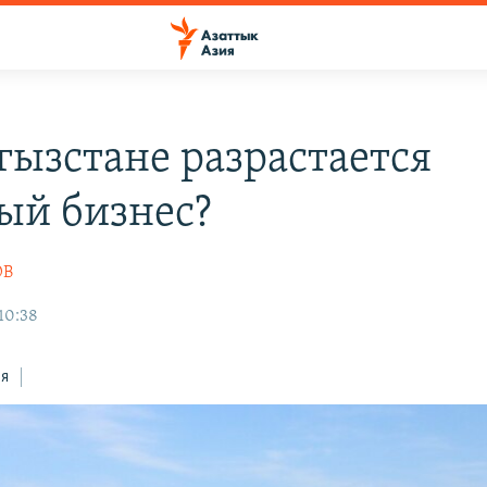
гызстане разрастается
ый бизнес?
ОВ
10:38
ся