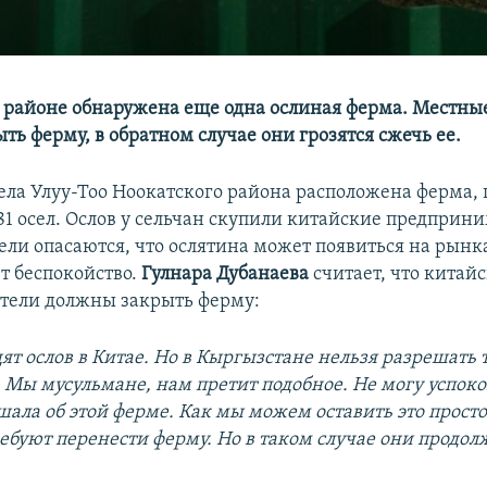
 районе обнаружена еще одна ослиная ферма. Местны
ть ферму, в обратном случае они грозятся сжечь ее.
села Улуу-Тоо Ноокатского района расположена ферма, 
81 осел. Ослов у сельчан скупили китайские предприн
ли опасаются, что ослятина может появиться на рынках
 беспокойство.
Гулнара Дубанаева
считает, что китай
тели должны закрыть ферму:
дят ослов в Китае. Но в Кыргызстане нельзя разрешать
 Мы мусульмане, нам претит подобное. Не могу успоко
шала об этой ферме. Как мы можем оставить это просто
ебуют перенести ферму. Но в таком случае они продол
.