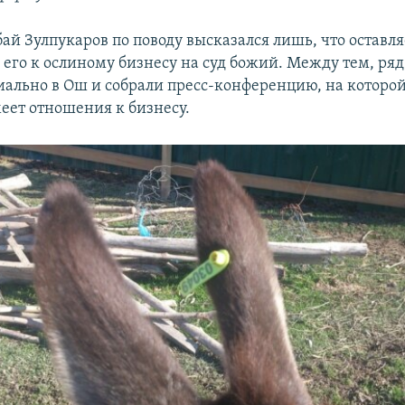
ай Зулпукаров по поводу высказался лишь, что оставля
 его к ослиному бизнесу на суд божий. Между тем, ряд
иально в Ош и собрали пресс-конференцию, на которой
меет отношения к бизнесу.