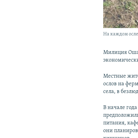
На каждом осле 
Милиция Оша 
экономическ
Местные жите
ослов на фер
села, в безлю
В начале год
предположили
питания, каф
они планиров