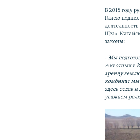
В 2015 году 
Гансю подпис
деятельность
Щы». Китайс
законы:
- Мы подгото
животных в К
аренду землю
комбинат мы 
здесь ослов и
уважаем рели