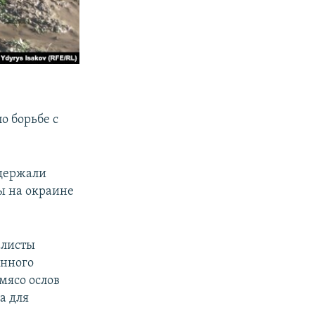
о борьбе с
 держали
ы на окраине
алисты
енного
мясо ослов
а для