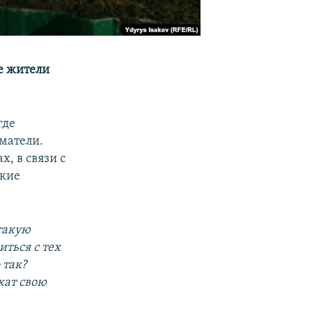
е жители
где
иматели.
, в связи с
ские
 такую
иться с тех
 так?
жат свою