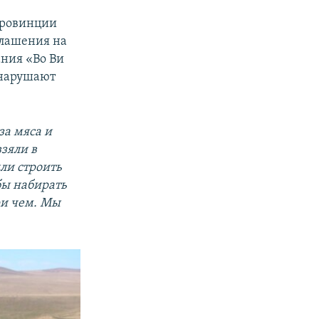
провинции
глашения на
ния «Во Ви
 нарушают
за мяса и
зяли в
ли строить
бы набирать
ри чем. Мы